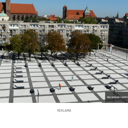
We wtorek rozstr
REKLAMA