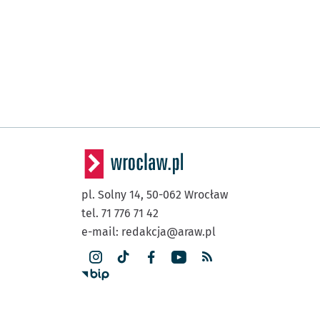
pl. Solny 14,
50-062
Wrocław
tel. 71 776 71 42
e-mail:
redakcja@araw.pl