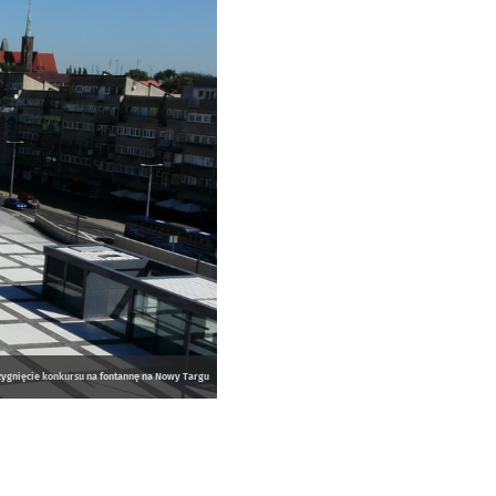
zygnięcie konkursu na fontannę na Nowy Targu