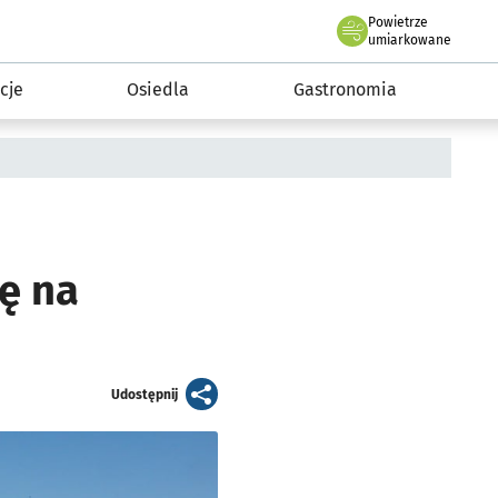
Powietrze
we Wrocławiu
 mieszkańca
umiarkowane
cje
Osiedla
Gastronomia
ę na
artykuł
Udostępnij