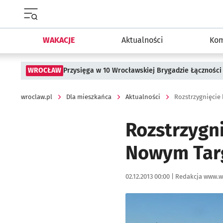
Menu główne portalu wroclaw.pl
WAKACJE
Aktualności
Kom
WROCŁAW
Przysięga w 10 Wrocławskiej Brygadzie Łączności
wroclaw.pl
Dla mieszkańca
Aktualności
Rozstrzygnięcie
Rozstrzygn
Nowym Tar
Data publikacji:
Autor:
02.12.2013 00:00 |
Redakcja www.w
Kliknij, aby powiększyć