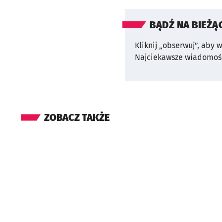
BĄDŹ NA BIEŻĄ
Kliknij „obserwuj”, aby 
Najciekawsze wiadomośc
ZOBACZ TAKŻE