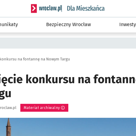
Serwis informacyjny wroclaw.pl podserwis: Dla
unikaty
Bezpieczny Wrocław
Inwesty
 konkursu na fontannę na Nowym Targu
ięcie konkursu na fontann
gu
roclaw.pl
Materiał archiwalny