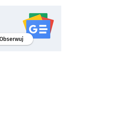
profil
google news
serwisu wroclaw.pl
Obserwuj