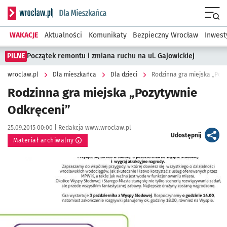
Serwis informacyjny wroclaw.pl podserwis: Dla mieszkańca
Menu
WAKACJE
Aktualności
Komunikaty
Bezpieczny Wrocław
Inwest
PILNE
Początek remontu i zmiana ruchu na ul. Gajowickiej
wroclaw.pl
Dla mieszkańca
Dla dzieci
Rodzinna gra miejska „Poz
Rodzinna gra miejska „Pozytywnie
Odkręceni”
Data publikacji:
Autor:
25.09.2015 00:00 |
Redakcja www.wroclaw.pl
artykuł
Udostępnij
Materiał archiwalny
Kliknij, aby powiększyć