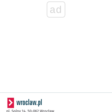
ad
pl. Solny 14,
50-062
Wrocław