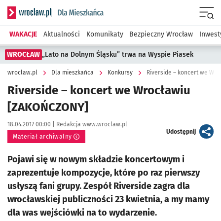
Serwis informacyjny wroclaw.pl podserwis: Dla mieszkańca
Menu
WAKACJE
Aktualności
Komunikaty
Bezpieczny Wrocław
Inwest
WROCŁAW
„Lato na Dolnym Śląsku” trwa na Wyspie Piasek
wroclaw.pl
Dla mieszkańca
Konkursy
Riverside – koncert we Wr
Riverside – koncert we Wrocławiu
[ZAKOŃCZONY]
Data publikacji:
Autor:
18.04.2017 00:00 |
Redakcja www.wroclaw.pl
artykuł
Udostępnij
Materiał archiwalny
Pojawi się w nowym składzie koncertowym i
zaprezentuje kompozycje, które po raz pierwszy
usłyszą fani grupy. Zespół Riverside zagra dla
wrocławskiej publiczności 23 kwietnia, a my mamy
dla was wejściówki na to wydarzenie.