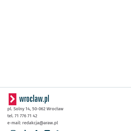
pl. Solny 14,
50-062
Wrocław
tel. 71 776 71 42
e-mail:
redakcja@araw.pl