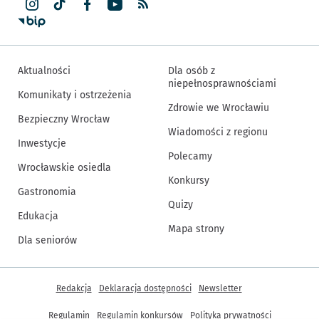
Aktualności
Dla osób z
niepełnosprawnościami
Komunikaty i ostrzeżenia
Zdrowie we Wrocławiu
Bezpieczny Wrocław
Wiadomości z regionu
Inwestycje
Polecamy
Wrocławskie osiedla
Konkursy
Gastronomia
Quizy
Edukacja
Mapa strony
Dla seniorów
Inne informacje
Redakcja
Deklaracja dostępności
Newsletter
Regulamin
Regulamin konkursów
Polityka prywatności