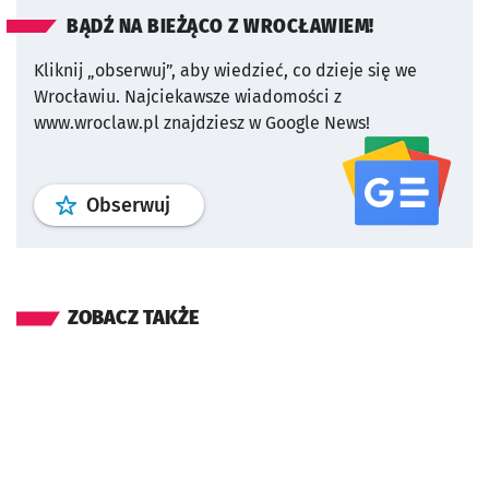
BĄDŹ NA BIEŻĄCO Z WROCŁAWIEM!
Kliknij „obserwuj”, aby wiedzieć, co dzieje się we
Wrocławiu.
Najciekawsze wiadomości z
www.wroclaw.pl znajdziesz w Google News!
profil
google news
serwisu wroclaw
Obserwuj
ZOBACZ TAKŻE