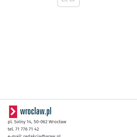
pl. Solny 14,
50-062
Wrocław
tel. 71 776 71 42
e-mail:
redakcja@araw.pl