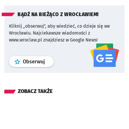
BĄDŹ NA BIEŻĄCO Z WROCŁAWIEM!
Kliknij „obserwuj”, aby wiedzieć, co dzieje się we
Wrocławiu.
Najciekawsze wiadomości z
www.wroclaw.pl znajdziesz w Google News!
profil
google news
serwisu wroclaw
Obserwuj
ZOBACZ TAKŻE