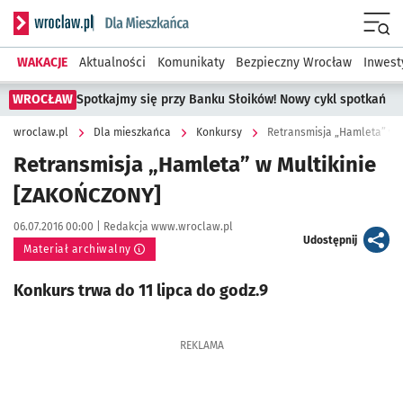
Serwis informacyjny wroclaw.pl podserwis: Dla mieszkańca
Menu
WAKACJE
Aktualności
Komunikaty
Bezpieczny Wrocław
Inwest
WROCŁAW
Spotkajmy się przy Banku Słoików! Nowy cykl spotkań
wroclaw.pl
Dla mieszkańca
Konkursy
Retransmisja „Hamleta” w 
Retransmisja „Hamleta” w Multikinie
[ZAKOŃCZONY]
Data publikacji:
Autor:
06.07.2016 00:00 |
Redakcja www.wroclaw.pl
artykuł
Udostępnij
Materiał archiwalny
Konkurs trwa do 11 lipca do godz.9
REKLAMA