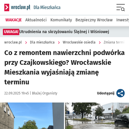
Serwis informacyjny wroclaw.pl podserwis: Dla mieszkańca
Menu
WAKACJE
Aktualności
Komunikaty
Bezpieczny Wrocław
Inwest
UWAGA!
Utrudnienia na skrzyżowaniu Ślężnej i Wiśniowej
wroclaw.pl
Dla mieszkańca
Wrocławskie osiedla
Zmiana terminu
Co z remontem nawierzchni podwórka
przy Czajkowskiego? Wrocławskie
Mieszkania wyjaśniają zmianę
terminu
Data publikacji:
Autor:
artykuł
22.09.2025 19:45 |
Błażej Organisty
Udostępnij
Kliknij, aby powiększyć