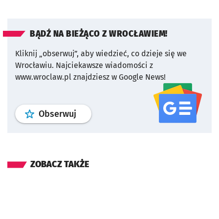
BĄDŹ NA BIEŻĄCO Z WROCŁAWIEM!
Kliknij „obserwuj”, aby wiedzieć, co dzieje się we
Wrocławiu.
Najciekawsze wiadomości z
www.wroclaw.pl znajdziesz w Google News!
profil
google news
serwisu wroclaw
Obserwuj
ZOBACZ TAKŻE