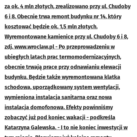
za ok. 4 mln złotych, zrealizowano przy ul. Chudoby
6 i 8. Obecnie trwa remont budynku nr 14, który
kosztować będzie ok. 1,5 mln złotych.
Wyremontowane kamienice przy ul. Chudoby 6 i 8,
zdj. www.wroclaw.pl - Po przeprowadzeniu w
ubiegłych latach prac termomodernizacyjnych,
obecnie trwają prace przy odnawianiu elewacji
budynku. Będzie także wyremontowana klatka
schodowa, uporządkowany system wentylacji,
wymieniona instalacja sanitarna oraz nowa
instalacja domofonowa. Efekty powinniśmy
zobaczyć już pod koniec wakacji - podkreśla
Katarzyna Galewska. - I to nie koniec inwestycji w