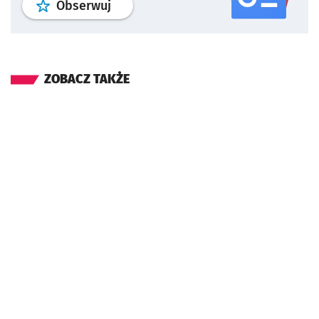
profil
google news
serwisu wroclaw
Obserwuj
ZOBACZ TAKŻE