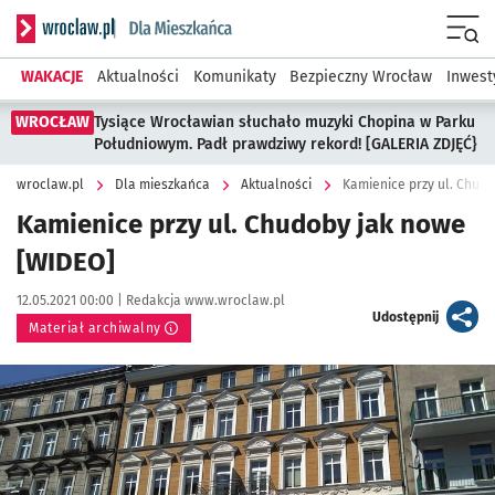
Serwis informacyjny wroclaw.pl podserwis: Dla mieszkańca
Menu
WAKACJE
Aktualności
Komunikaty
Bezpieczny Wrocław
Inwest
WROCŁAW
Tysiące Wrocławian słuchało muzyki Chopina w Parku
Południowym. Padł prawdziwy rekord! [GALERIA ZDJĘĆ}
wroclaw.pl
Dla mieszkańca
Aktualności
Kamienice przy ul. Chud
Kamienice przy ul. Chudoby jak nowe
[WIDEO]
Data publikacji:
Autor:
12.05.2021 00:00 |
Redakcja www.wroclaw.pl
artykuł
Udostępnij
Materiał archiwalny
Kliknij, aby powiększyć