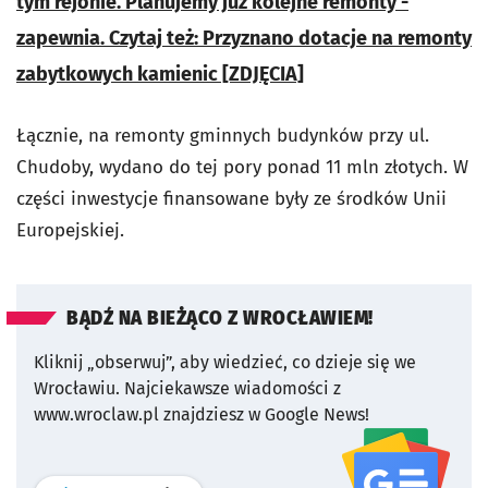
tym rejonie. Planujemy już kolejne remonty -
zapewnia. Czytaj też: Przyznano dotacje na remonty
zabytkowych kamienic [ZDJĘCIA]
Łącznie, na remonty gminnych budynków przy ul.
Chudoby, wydano do tej pory ponad 11 mln złotych. W
części inwestycje finansowane były ze środków Unii
Europejskiej.
BĄDŹ NA BIEŻĄCO Z WROCŁAWIEM!
Kliknij „obserwuj”, aby wiedzieć, co dzieje się we
Wrocławiu.
Najciekawsze wiadomości z
www.wroclaw.pl znajdziesz w Google News!