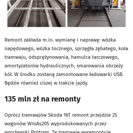
Remont zakłada m.in. wymianę i naprawę: wózka
napędowego, wózka tocznego, sprzęgła zębatego, koła
tramwaju, odsprężynowania, hamulca tarczowego,
amortyzatorów hydraulicznych, smarowania obrzeży
kół. W środku zostaną zamontowane ładowarki USB.
Będzie również ciszej w trakcie jazdy.
135 mln zł na remonty
Oprócz tramwajów Skoda 16T remont przejdzie 25
wagonów WroAs205 wyprodukowanych przez
wrocławski Protram. Te tramwaje wyremontuje