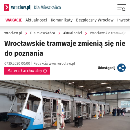
Serwis informacyjny wroclaw.pl podserwis: Dla mieszkańca
Menu
WAKACJE
Aktualności
Komunikaty
Bezpieczny Wrocław
Inwest
wroclaw.pl
Dla mieszkańca
Aktualności
Wrocławskie tramwaje zm
Wrocławskie tramwaje zmienią się nie
do poznania
Data publikacji:
Autor:
07.10.2020 00:00 |
Redakcja www.wroclaw.pl
artykuł
Udostępnij
Materiał archiwalny
Kliknij, aby powiększyć