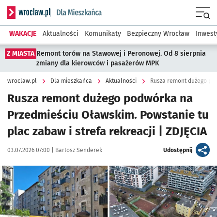
Serwis informacyjny wroclaw.pl podserwis: Dla mieszkańca
Menu
WAKACJE
Aktualności
Komunikaty
Bezpieczny Wrocław
Inwest
Z MIASTA
Remont torów na Stawowej i Peronowej. Od 8 sierpnia
zmiany dla kierowców i pasażerów MPK
wroclaw.pl
Dla mieszkańca
Aktualności
Rusza remont dużego po
Rusza remont dużego podwórka na
Przedmieściu Oławskim. Powstanie tu
plac zabaw i strefa rekreacji | ZDJĘCIA
Data publikacji:
Autor:
artykuł
03.07.2026 07:00 |
Bartosz Senderek
Udostępnij
Kliknij, aby zobaczyć galerię