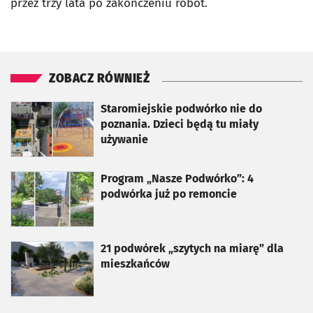
przez trzy lata po zakończeniu robót.
ZOBACZ RÓWNIEŻ
otworzy się w nowej karcie
Staromiejskie podwórko nie do
poznania. Dzieci będą tu miały
używanie
otworzy się w nowej karcie
Program „Nasze Podwórko”: 4
podwórka już po remoncie
otworzy się w nowej karcie
21 podwórek „szytych na miarę” dla
mieszkańców