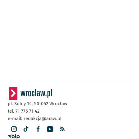
pl. Solny 14,
50-062
Wrocław
tel. 71 776 71 42
e-mail:
redakcja@araw.pl