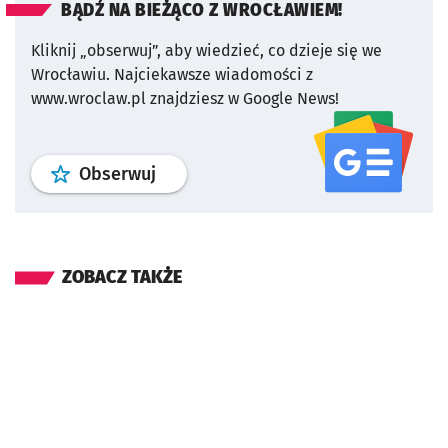
BĄDŹ NA BIEŻĄCO Z WROCŁAWIEM!
Kliknij „obserwuj”, aby wiedzieć, co dzieje się we
Wrocławiu.
Najciekawsze wiadomości z
www.wroclaw.pl znajdziesz w Google News!
profil
google news
serwisu wroclaw
Obserwuj
ZOBACZ TAKŻE