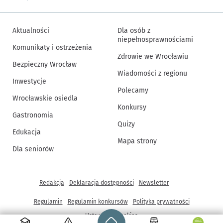
Aktualności
Dla osób z
niepełnosprawnościami
Komunikaty i ostrzeżenia
Zdrowie we Wrocławiu
Bezpieczny Wrocław
Wiadomości z regionu
Inwestycje
Polecamy
Wrocławskie osiedla
Konkursy
Gastronomia
Quizy
Edukacja
Mapa strony
Dla seniorów
Inne informacje
Redakcja
Deklaracja dostępności
Newsletter
Regulamin
Regulamin konkursów
Polityka prywatności
Strona główna - wroclaw.pl
Ustawienia cookies