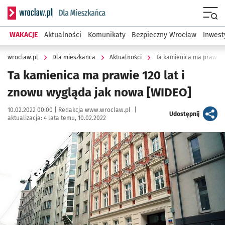
Serwis informacyjny wroclaw.pl podserwis: Dla mieszkańca
Menu
WAKACJE
Aktualności
Komunikaty
Bezpieczny Wrocław
Inwest
wroclaw.pl
Dla mieszkańca
Aktualności
Ta kamienica ma prawie 
Ta kamienica ma prawie 120 lat i
znowu wygląda jak nowa [WIDEO]
Data publikacji:
Autor:
10.02.2022 00:00 |
Redakcja www.wroclaw.pl
|
artykuł
Udostępnij
aktualizacja:
4 lata temu, 10.02.2022
Kliknij, aby powiększyć