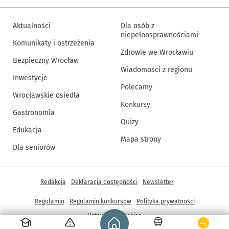
Aktualności
Dla osób z
niepełnosprawnościami
Komunikaty i ostrzeżenia
Zdrowie we Wrocławiu
Bezpieczny Wrocław
Wiadomości z regionu
Inwestycje
Polecamy
Wrocławskie osiedla
Konkursy
Gastronomia
Quizy
Edukacja
Mapa strony
Dla seniorów
Inne informacje
Redakcja
Deklaracja dostępności
Newsletter
Regulamin
Regulamin konkursów
Polityka prywatności
Strona główna - wroclaw.pl
Ustawienia cookies