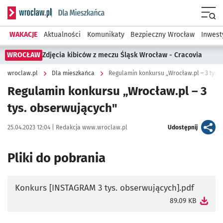
Serwis informacyjny wroclaw.pl podserwis: Dla mieszkańca
Menu
WAKACJE
Aktualności
Komunikaty
Bezpieczny Wrocław
Inwest
WROCŁAW
Zdjęcia kibiców z meczu Śląsk Wrocław - Cracovia
wroclaw.pl
Dla mieszkańca
Regulamin konkursu „Wrocław.pl – 3 tys.
Regulamin konkursu „Wrocław.pl – 3
tys. obserwujących"
Data publikacji:
Autor:
artykuł
25.04.2023 12:04 |
Redakcja www.wroclaw.pl
Udostępnij
Pliki do pobrania
Konkurs [INSTAGRAM 3 tys. obserwujących].pdf
otworzy się w nowej karcie
89.09 KB