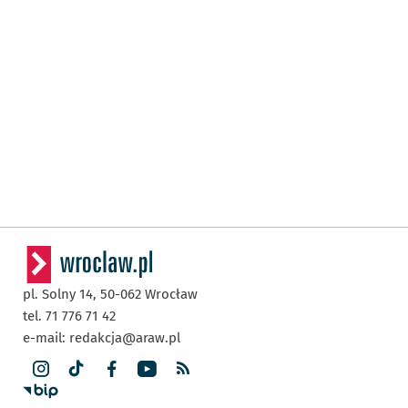
pl. Solny 14,
50-062
Wrocław
tel. 71 776 71 42
e-mail:
redakcja@araw.pl