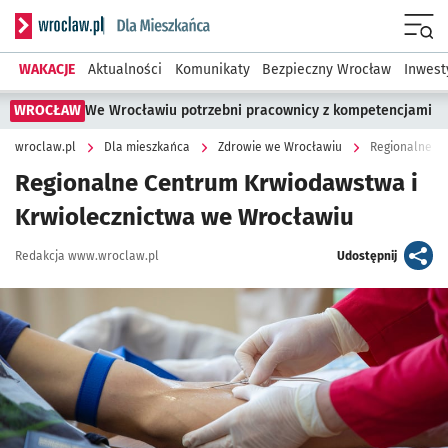
Serwis informacyjny wroclaw.pl podserwis: Dla mieszkańca
Menu
WAKACJE
Aktualności
Komunikaty
Bezpieczny Wrocław
Inwest
WROCŁAW
We Wrocławiu potrzebni pracownicy z kompetencjami
wroclaw.pl
Dla mieszkańca
Zdrowie we Wrocławiu
Regionalne C
Regionalne Centrum Krwiodawstwa i
Krwiolecznictwa we Wrocławiu
Autor:
artykuł
Redakcja www.wroclaw.pl
Udostępnij
Kliknij, aby powiększyć