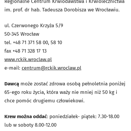
Regionalne Centrum Krwiodawstwa i Krwiolecznictwa
im. prof. dr hab. Tadeusza Dorobisza we Wrocławiu.
ul. Czerwonego Krzyża 5/9
50-345 Wrocław
tel. +48 71 371 58 00, 58 10
fax +48 71 328 17 13
www.rckik.wroclaw.pl
e-mail:
centrum@rckik.wroclaw.pl
Dawcą
może zostać zdrowa osobą pełnoletnia poniżej
65-ego roku życia, która waży nie mniej niż 50 kg i
chce pomóc drugiemu człowiekowi.
Krew można oddać
: poniedziałek- piątek: 7.30-18.00
lub w soboty 8.00-12.00