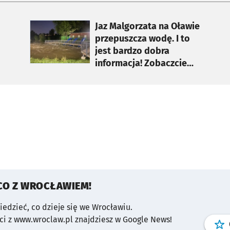
otworzy się w nowej karcie
Jaz Malgorzata na Oławie
przepuszcza wodę. I to
jest bardzo dobra
informacja! Zobaczcie
dlaczego
CO Z WROCŁAWIEM!
wiedzieć, co dzieje się we Wrocławiu.
i z www.wroclaw.pl znajdziesz w Google News!