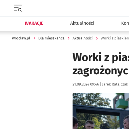
Menu główne portalu wroclaw.pl
WAKACJE
Aktualności
Kom
wroclaw.pl
Dla mieszkańca
Aktualności
Worki z pia
zagrożonyc
Data publikacji:
Autor:
21.09.2024 09:46 |
Jarek Ratajczak
Kliknij, aby powiększyć