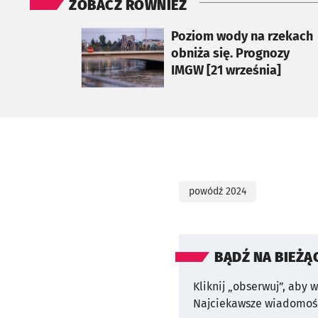
ZOBACZ RÓWNIEŻ
otworzy się w nowej karcie
Poziom wody na rzekach
obniża się. Prognozy
IMGW [21 września]
powódź 2024
BĄDŹ NA BIEŻĄ
Kliknij „obserwuj”, aby 
Najciekawsze wiadomośc