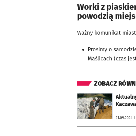
Worki z piaskie
powodzią miejs
Ważny komunikat miast
Prosimy o samodzie
Maślicach (czas jes
ZOBACZ RÓWN
otworzy się w nowej karcie
Aktualny
Kaczawa
21.09.2024
|