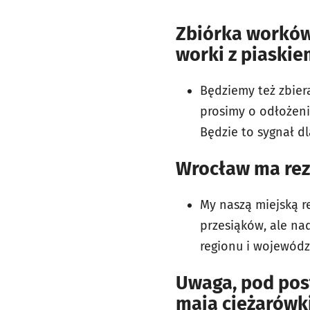
Zbiórka worków
worki z piaskie
Będziemy też zbier
prosimy o odłożeni
Będzie to sygnał dl
Wrocław ma rez
My naszą miejską r
przesiąków, ale n
regionu i wojewódz
Uwaga, pod pos
mają ciężarówki