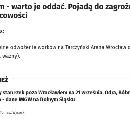
m - warto je oddać. Pojadą do zagro
cowości
a:
lne odwożenie worków na Tarczyński Arena Wrocław c
t ważny).
IEŻ
 stan rzek poza Wrocławiem na 21 września. Odra, Bóbr,
 - dane IMGW na Dolnym Śląsku
 Tomasz Wysocki