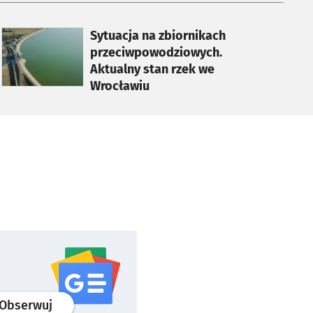
otworzy się w nowej karcie
Sytuacja na zbiornikach
przeciwpowodziowych.
Aktualny stan rzek we
Wrocławiu
profil
google news
serwisu wroclaw.pl
Obserwuj