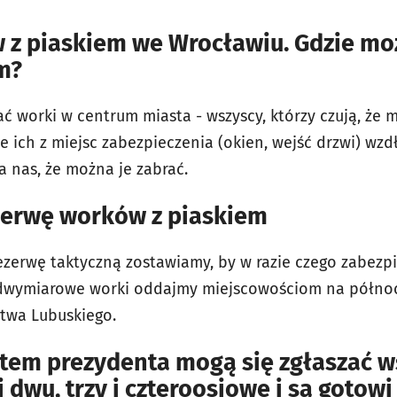
 z piaskiem we Wrocławiu. Gdzie mo
m?
ać worki w centrum miasta - wszyscy, którzy czują, że
e ich z miejsc zabezpieczenia (okien, wejść drzwi) wz
a nas, że można je zabrać.
erwę worków z piaskiem
ezerwę taktyczną zostawiamy, by w razie czego zabezpi
adwymiarowe worki oddajmy miejscowościom na północ
twa Lubuskiego.
tem prezydenta mogą się zgłaszać
w
 dwu, trzy i czteroosiowe i są gotow