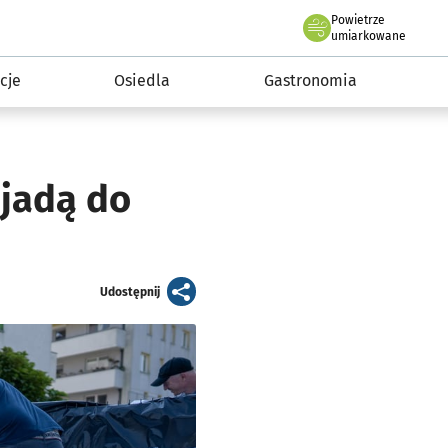
Powietrze
we Wrocławiu
 mieszkańca
umiarkowane
cje
Osiedla
Gastronomia
ojadą do
artykuł
Udostępnij