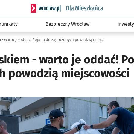
Serwis informacyjny wroclaw.pl podserwis: Dla
unikaty
Bezpieczny Wrocław
Inwesty
Worki z piaskiem - warto je oddać! Pojadą do zagrożonych powodzią miejscowości
skiem - warto je oddać! P
h powodzią miejscowości