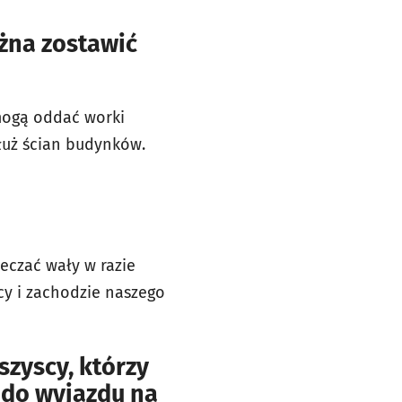
żna zostawić
 mogą oddać worki
dłuż ścian budynków.
eczać wały w razie
y i zachodzie naszego
szyscy, którzy
i do wyjazdu na