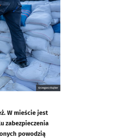
Grzegorz Rajter
ż. W mieście jest
lu zabezpieczenia
ożonych powodzią