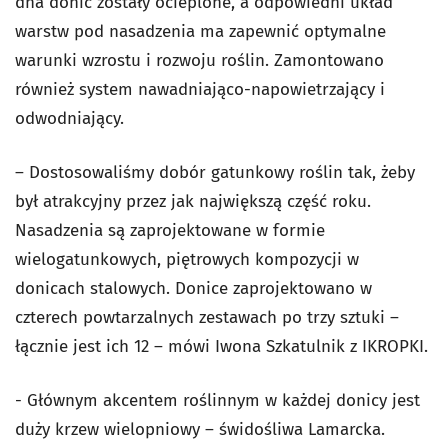
dna donic zostały ocieplone, a odpowiedni układ
warstw pod nasadzenia ma zapewnić optymalne
warunki wzrostu i rozwoju roślin. Zamontowano
również system nawadniająco-napowietrzający i
odwodniający.
– Dostosowaliśmy dobór gatunkowy roślin tak, żeby
był atrakcyjny przez jak największą część roku.
Nasadzenia są zaprojektowane w formie
wielogatunkowych, piętrowych kompozycji w
donicach stalowych. Donice zaprojektowano w
czterech powtarzalnych zestawach po trzy sztuki –
łącznie jest ich 12 – mówi Iwona Szkatulnik z IKROPKI.
- Głównym akcentem roślinnym w każdej donicy jest
duży krzew wielopniowy – świdośliwa Lamarcka.