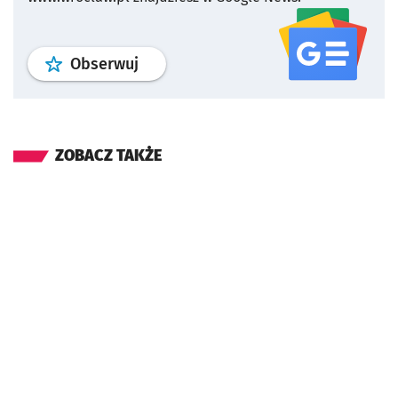
profil
google news
serwisu wroclaw
Obserwuj
ZOBACZ TAKŻE