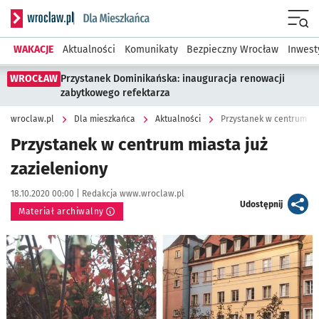
Serwis informacyjny wroclaw.pl podserwis: Dla mieszkańca
Menu
WAKACJE
Aktualności
Komunikaty
Bezpieczny Wrocław
Inwest
WROCŁAW
Przystanek Dominikańska: inauguracja renowacji
zabytkowego refektarza
wroclaw.pl
Dla mieszkańca
Aktualności
Przystanek w centrum mia
Przystanek w centrum miasta już
zazieleniony
Data publikacji:
Autor:
18.10.2020 00:00 |
Redakcja www.wroclaw.pl
artykuł
Udostępnij
Materiał archiwalny
Kliknij, aby powiększyć