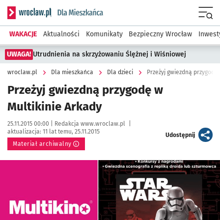
Serwis informacyjny wroclaw.pl podserwis: Dla mieszkańca
Menu
WAKACJE
Aktualności
Komunikaty
Bezpieczny Wrocław
Inwest
UWAGA!
Utrudnienia na skrzyżowaniu Ślężnej i Wiśniowej
wroclaw.pl
Dla mieszkańca
Dla dzieci
Przeżyj gwiezdną przygodę 
Przeżyj gwiezdną przygodę w
Multikinie Arkady
Data publikacji:
Autor:
25.11.2015 00:00 |
Redakcja www.wroclaw.pl
|
aktualizacja:
11 lat temu, 25.11.2015
artykuł
Udostępnij
Materiał archiwalny
Kliknij, aby powiększyć