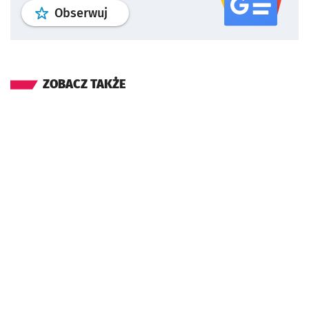
profil
google news
serwisu wroclaw
Obserwuj
ZOBACZ TAKŻE