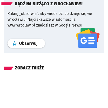
BĄDŹ NA BIEŻĄCO Z WROCŁAWIEM!
Kliknij „obserwuj”, aby wiedzieć, co dzieje się we
Wrocławiu.
Najciekawsze wiadomości z
www.wroclaw.pl znajdziesz w Google News!
profil
google news
serwisu wroclaw
Obserwuj
ZOBACZ TAKŻE