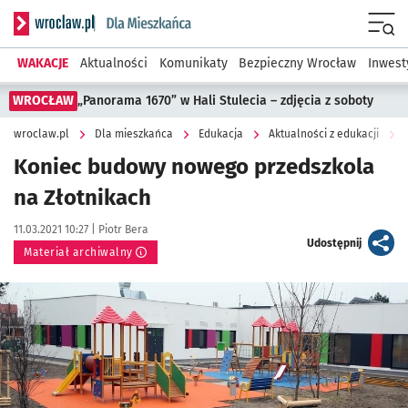
Serwis informacyjny wroclaw.pl podserwis: Dla mieszkańca
Menu
WAKACJE
Aktualności
Komunikaty
Bezpieczny Wrocław
Inwest
WROCŁAW
„Panorama 1670” w Hali Stulecia – zdjęcia z soboty
wroclaw.pl
Dla mieszkańca
Edukacja
Aktualności z edukacji
Koniec budowy nowego przedszkola
na Złotnikach
Data publikacji:
Autor:
11.03.2021 10:27 |
Piotr Bera
artykuł
Udostępnij
Materiał archiwalny
Kliknij, aby powiększyć