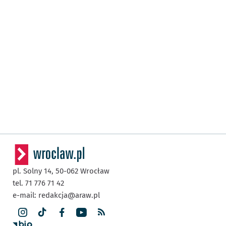
pl. Solny 14,
50-062
Wrocław
tel. 71 776 71 42
e-mail:
redakcja@araw.pl