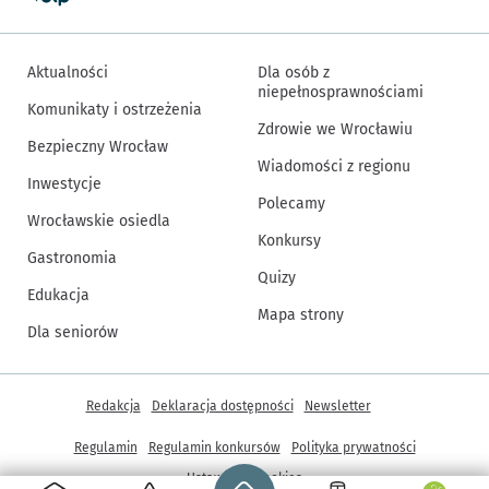
Aktualności
Dla osób z
niepełnosprawnościami
Komunikaty i ostrzeżenia
Zdrowie we Wrocławiu
Bezpieczny Wrocław
Wiadomości z regionu
Inwestycje
Polecamy
Wrocławskie osiedla
Konkursy
Gastronomia
Quizy
Edukacja
Mapa strony
Dla seniorów
Inne informacje
Redakcja
Deklaracja dostępności
Newsletter
Regulamin
Regulamin konkursów
Polityka prywatności
Strona główna - wroclaw.pl
Ustawienia cookies