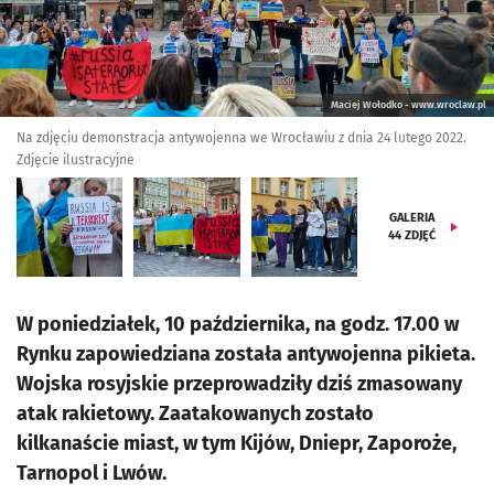
Maciej Wołodko - www.wroclaw.pl
Na zdjęciu demonstracja antywojenna we Wrocławiu z dnia 24 lutego 2022.
Zdjęcie ilustracyjne
GALERIA
44
ZDJĘĆ
W poniedziałek, 10 października, na godz. 17.00 w
Rynku zapowiedziana została antywojenna pikieta.
Wojska rosyjskie przeprowadziły dziś zmasowany
atak rakietowy. Zaatakowanych zostało
kilkanaście miast, w tym Kijów, Dniepr, Zaporoże,
Tarnopol i Lwów.