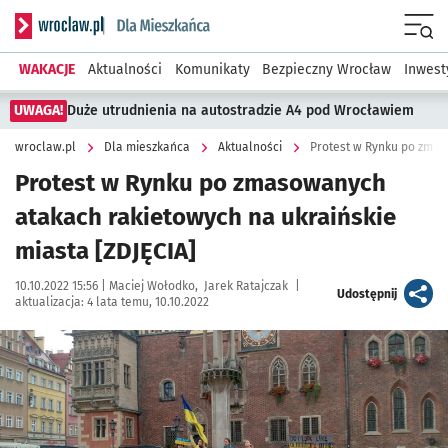
Serwis informacyjny wroclaw.pl podserwis: Dla mieszkańca
Menu
WAKACJE
Aktualności
Komunikaty
Bezpieczny Wrocław
Inwest
UWAGA!
Duże utrudnienia na autostradzie A4 pod Wrocławiem
wroclaw.pl
Dla mieszkańca
Aktualności
Protest w Rynku po zmasowanych
atakach rakietowych na ukraińskie
miasta [ZDJĘCIA]
Data publikacji:
Autor:
10.10.2022 15:56 |
Maciej Wołodko
Jarek Ratajczak
|
artykuł
Udostępnij
aktualizacja:
4 lata temu, 10.10.2022
Kliknij, aby zobaczyć galerię