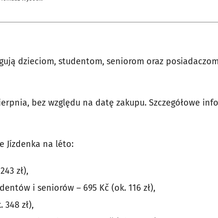
ugują dzieciom, studentom, seniorom oraz posiadacz
 sierpnia, bez względu na datę zakupu. Szczegółowe in
e Jízdenka na léto:
243 zł),
udentów i seniorów – 695 Kč (ok. 116 zł),
. 348 zł),