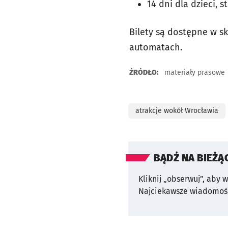
14 dni dla dzieci, s
Bilety są dostępne w s
automatach.
ŹRÓDŁO:
materiały prasowe
atrakcje wokół Wrocławia
BĄDŹ NA BIEŻĄ
Kliknij „obserwuj”, aby 
Najciekawsze wiadomośc