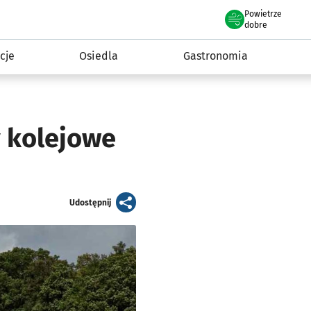
Powietrze
we Wrocławiu
 mieszkańca
dobre
cje
Osiedla
Gastronomia
y kolejowe
artykuł
Udostępnij