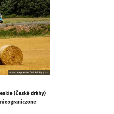
materiały prasowe České dráhy / A.s.
zeskie (České dráhy)
a nieograniczone