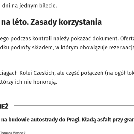
h dni na jednym bilecie.
 na léto. Zasady korzystania
atego podczas kontroli należy pokazać dokument. Ofert
padku podróży składem, w którym obowiązuje rezerwacja
iągach Kolei Czeskich, ale część połączeń (na ogół lo
tórzy ich nie honorują.
IEŻ
na budowie autostrady do Pragi. Kładą asfalt przy gra
 Tomasz Wysocki