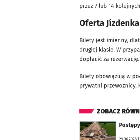
przez 7 lub 14 kolejnyc
Oferta Jízdenka
Bilety jest imienny, dl
drugiej klasie. W przy
dopłacić za rezerwację.
Bilety obowiązują w poc
prywatni przewoźnicy, k
ZOBACZ RÓWN
otworzy się w nowej karcie
Postępy 
29.06.2026
|