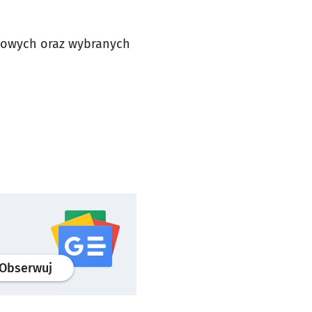
letowych oraz wybranych
profil
google news
serwisu wroclaw.pl
Obserwuj