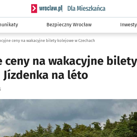
Serwis informacyjny wroclaw.pl podserwis: Dla
unikaty
Bezpieczny Wrocław
Inwesty
cyjne ceny na wakacyjne bilety kolejowe w Czechach
 ceny na wakacyjne bilet
 Jízdenka na léto
i