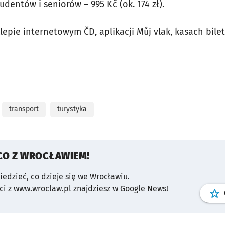
tudentów i seniorów – 995 Kč (ok. 174 zł).
klepie internetowym ČD, aplikacji Můj vlak, kasach bi
transport
turystyka
CO Z WROCŁAWIEM!
wiedzieć, co dzieje się we Wrocławiu.
i z www.wroclaw.pl znajdziesz w Google News!