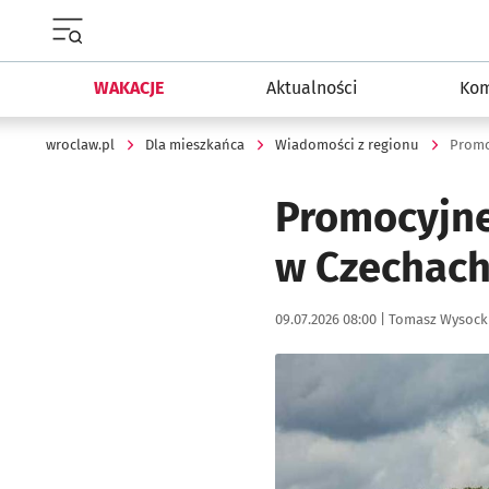
Menu główne portalu wroclaw.pl
WAKACJE
Aktualności
Kom
wroclaw.pl
Dla mieszkańca
Wiadomości z regionu
Promo
Promocyjne
w Czechach
Data publikacji:
Autor:
09.07.2026 08:00 |
Tomasz Wysock
Kliknij, aby powiększyć