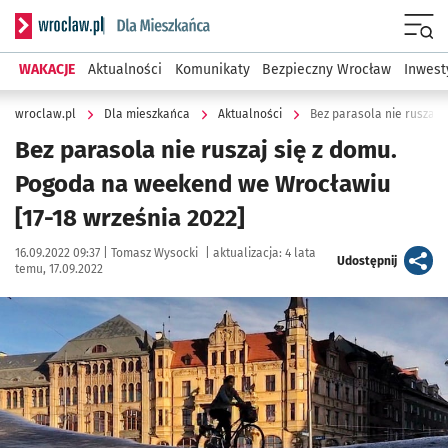
Serwis informacyjny wroclaw.pl podserwis: Dla mieszkańca
Menu
WAKACJE
Aktualności
Komunikaty
Bezpieczny Wrocław
Inwest
wroclaw.pl
Dla mieszkańca
Aktualności
Bez parasola nie ruszaj się z domu.
Pogoda na weekend we Wrocławiu
[17-18 września 2022]
Data publikacji:
Autor:
16.09.2022 09:37 |
Tomasz Wysocki
|
aktualizacja:
4 lata
artykuł
Udostępnij
temu, 17.09.2022
Kliknij, aby powiększyć