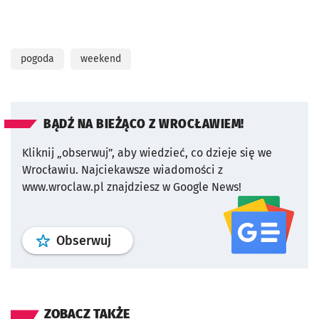
pogoda
weekend
BĄDŹ NA BIEŻĄCO Z WROCŁAWIEM!
Kliknij „obserwuj”, aby wiedzieć, co dzieje się we
Wrocławiu.
Najciekawsze wiadomości z
www.wroclaw.pl znajdziesz w Google News!
profil
google news
serwisu wroclaw
Obserwuj
ZOBACZ TAKŻE