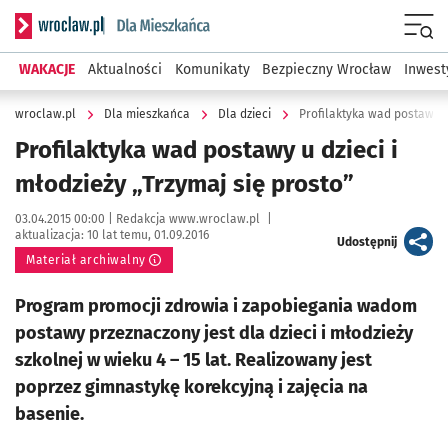
Serwis informacyjny wroclaw.pl podserwis: Dla mieszkańca
Menu
WAKACJE
Aktualności
Komunikaty
Bezpieczny Wrocław
Inwest
wroclaw.pl
Dla mieszkańca
Dla dzieci
Profilaktyka wad postawy u 
Profilaktyka wad postawy u dzieci i
młodzieży „Trzymaj się prosto”
Data publikacji:
Autor:
03.04.2015 00:00 |
Redakcja www.wroclaw.pl
|
aktualizacja:
10 lat temu, 01.09.2016
artykuł
Udostępnij
Materiał archiwalny
Program promocji zdrowia i zapobiegania wadom
postawy przeznaczony jest dla dzieci i młodzieży
szkolnej w wieku 4 – 15 lat. Realizowany jest
poprzez gimnastykę korekcyjną i zajęcia na
basenie.