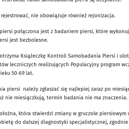
ę rejestrować, nie obowiązuje również rejonizacja.
iersi połączona jest z badaniem piersi, które wykonuj
rsi jest bezbolesne.
 otrzyma Książeczkę Kontroli Samobadania Piersi i ulo
ów leczniczych realizujących Populacyjny program w
ieku 50-69 lat.
 piersi należy zgłaszać się najlepiej zaraz po miesiąc
 już nie miesiączkują, termin badania nie ma znaczenia.
położna, która stwierdzi zmiany w gruczole piersiowym
 kobietę do dalszej diagnostyki specjalistycznej, zgodn