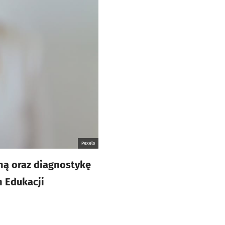
Pexels
tną oraz diagnostykę
h Edukacji