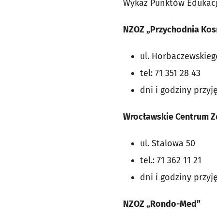
Wykaz Punktów Edukacj
NZOZ „Przychodnia Ko
ul. Horbaczewskieg
tel: 71 351 28 43
dni i godziny przyję
Wrocławskie Centrum Zd
ul. Stalowa 50
tel.: 71 362 11 21
dni i godziny przyj
NZOZ „Rondo-Med”