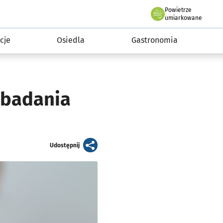
Powietrze
we Wrocławiu
 mieszkańca
umiarkowane
cje
Osiedla
Gastronomia
obadania
artykuł
Udostępnij