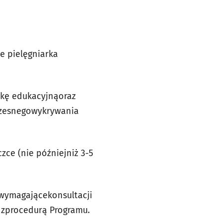
e pielęgniarka
tkę edukacyjnąoraz
czesnegowykrywania
zce (nie późniejniż 3-5
 wymagającekonsultacji
ie zprocedurą Programu.