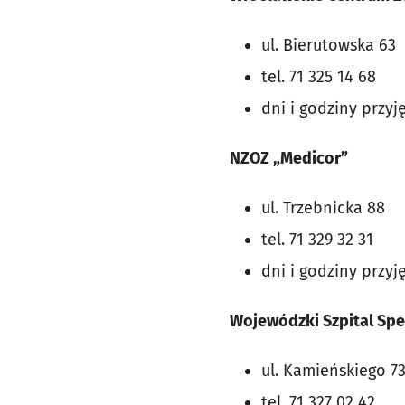
ul. Bierutowska 63
tel. 71 325 14 68
dni i godziny przyję
NZOZ „Medicor”
ul. Trzebnicka 88
tel. 71 329 32 31
dni i godziny przyj
Wojewódzki Szpital Spe
ul. Kamieńskiego 7
tel. 71 327 02 42