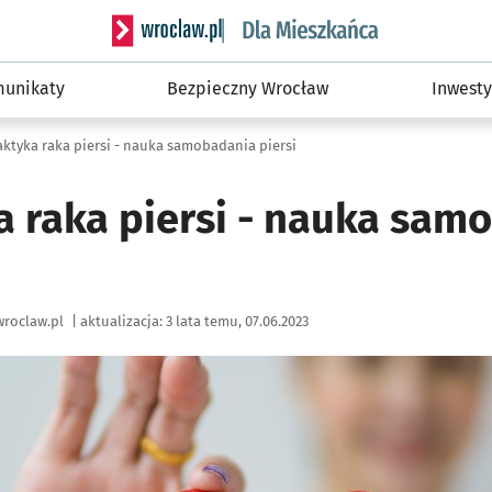
Serwis informacyjny wroclaw.pl podserwis: Dla
unikaty
Bezpieczny Wrocław
Inwesty
aktyka raka piersi - nauka samobadania piersi
ka raka piersi - nauka sam
roclaw.pl
|
aktualizacja:
3 lata temu, 07.06.2023