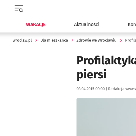
Menu główne portalu wroclaw.pl
WAKACJE
Aktualności
Kom
wroclaw.pl
Dla mieszkańca
Zdrowie we Wrocławiu
Profil
Profilakty
piersi
Data publikacji:
Autor:
03.04.2015 00:00 |
Redakcja www.w
Kliknij, aby powiększyć