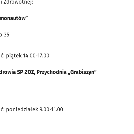
i Zdrowotnej:
smonautów”
o 35
ć: piątek 14.00-17.00
rowia SP ZOZ, Przychodnia „Grabiszyn”
ęć: poniedziałek 9.00-11.00