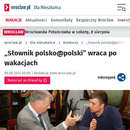
Serwis informacyjny wroclaw.pl podserwis: Dla mieszkańca
Menu
WAKACJE
Aktualności
Komunikaty
Bezpieczny Wrocław
Inwest
WROCŁAW
Wrocławska Potańcówka w sobotę, 8 sierpnia
wroclaw.pl
Dla mieszkańca
Konkursy
„Słownik polsko@polski” w
„Słownik polsko@polski” wraca po
wakacjach
Data publikacji:
Autor:
06.08.2014 00:00 |
Redakcja www.wroclaw.pl
artykuł
Udostępnij
Materiał archiwalny
Kliknij, aby powiększyć