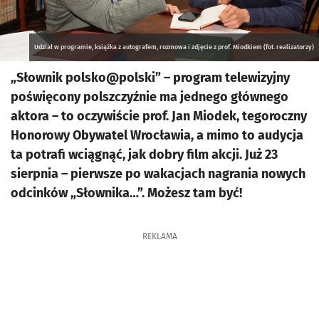
Udział w programie, książka z autografem, rozmowa i zdjęcie z prof. Miodkiem (fot. realizatorzy)
„Słownik polsko@polski” – program telewizyjny
poświęcony polszczyźnie ma jednego głównego
aktora – to oczywiście prof. Jan Miodek, tegoroczny
Honorowy Obywatel Wrocławia, a mimo to audycja
ta potrafi wciągnąć, jak dobry film akcji. Już 23
sierpnia – pierwsze po wakacjach nagrania nowych
odcinków „Słownika…”. Możesz tam być!
REKLAMA