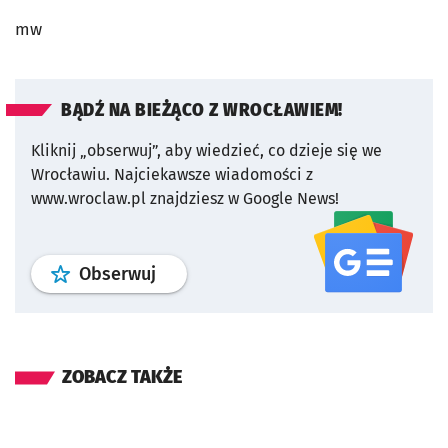
mw
BĄDŹ NA BIEŻĄCO Z WROCŁAWIEM!
Kliknij „obserwuj”, aby wiedzieć, co dzieje się we
Wrocławiu.
Najciekawsze wiadomości z
www.wroclaw.pl znajdziesz w Google News!
profil
google news
serwisu wroclaw
Obserwuj
ZOBACZ TAKŻE