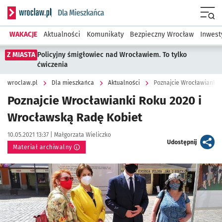
Serwis informacyjny wroclaw.pl podserwis: Dla mieszkańca
Menu
WAKACJE
Aktualności
Komunikaty
Bezpieczny Wrocław
Inwest
Z MIASTA
Policyjny śmigłowiec nad Wrocławiem. To tylko
ćwiczenia
wroclaw.pl
Dla mieszkańca
Aktualności
Poznajcie Wrocławianki 
Poznajcie Wrocławianki Roku 2020 i
Wrocławską Radę Kobiet
Data publikacji:
Autor:
10.05.2021 13:37 |
Małgorzata Wieliczko
artykuł
Udostępnij
Materiał archiwalny
Kliknij, aby powiększyć