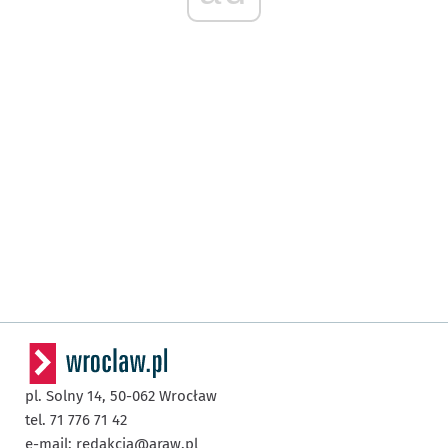
pl. Solny 14,
50-062
Wrocław
tel. 71 776 71 42
e-mail:
redakcja@araw.pl