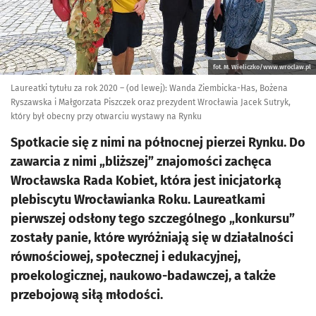
fot. M. Wieliczko/www.wroclaw.pl
Laureatki tytułu za rok 2020 – (od lewej): Wanda Ziembicka-Has, Bożena
Ryszawska i Małgorzata Piszczek oraz prezydent Wrocławia Jacek Sutryk,
który był obecny przy otwarciu wystawy na Rynku
Spotkacie się z nimi na północnej pierzei Rynku. Do
zawarcia z nimi „bliższej” znajomości zachęca
Wrocławska Rada Kobiet, która jest inicjatorką
plebiscytu Wrocławianka Roku. Laureatkami
pierwszej odsłony tego szczególnego „konkursu”
zostały panie, które wyróżniają się w działalności
równościowej, społecznej i edukacyjnej,
proekologicznej, naukowo-badawczej, a także
przebojową siłą młodości.