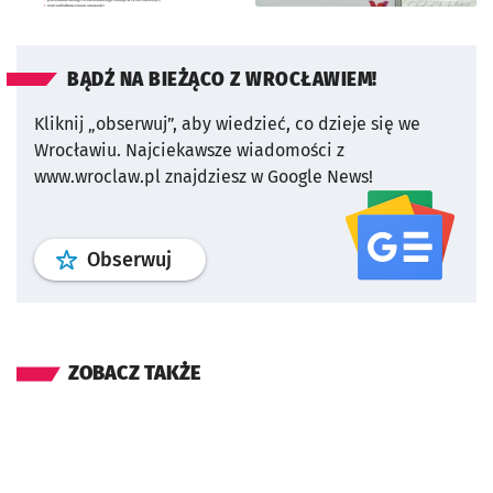
BĄDŹ NA BIEŻĄCO Z WROCŁAWIEM!
Kliknij „obserwuj”, aby wiedzieć, co dzieje się we
Wrocławiu.
Najciekawsze wiadomości z
www.wroclaw.pl znajdziesz w Google News!
profil
google news
serwisu wroclaw
Obserwuj
ZOBACZ TAKŻE