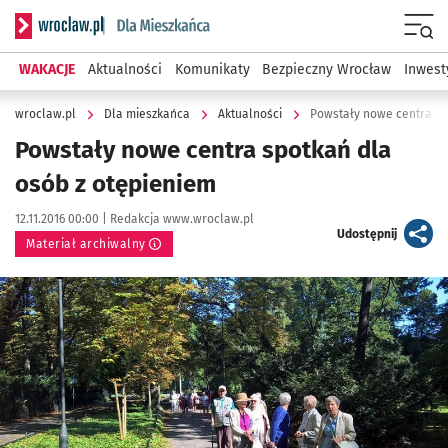
Serwis informacyjny wroclaw.pl podserwis: Dla mieszkańca
Menu
WAKACJE
Aktualności
Komunikaty
Bezpieczny Wrocław
Inwest
wroclaw.pl
Dla mieszkańca
Aktualności
Powstały nowe centra sp
Powstały nowe centra spotkań dla
osób z otępieniem
Data publikacji:
Autor:
12.11.2016 00:00 |
Redakcja www.wroclaw.pl
artykuł
Udostępnij
Materiał archiwalny
Kliknij, aby powiększyć