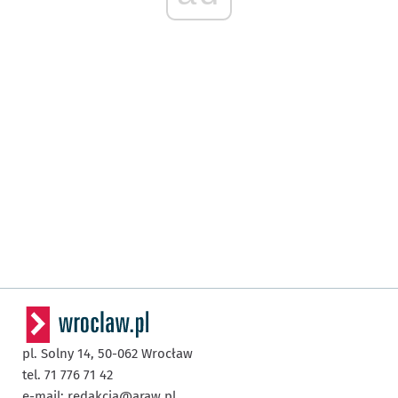
pl. Solny 14,
50-062
Wrocław
tel. 71 776 71 42
e-mail:
redakcja@araw.pl