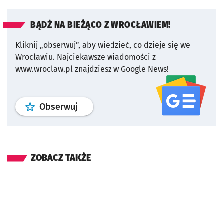
BĄDŹ NA BIEŻĄCO Z WROCŁAWIEM!
Kliknij „obserwuj”, aby wiedzieć, co dzieje się we
Wrocławiu.
Najciekawsze wiadomości z
www.wroclaw.pl znajdziesz w Google News!
profil
google news
serwisu wroclaw
Obserwuj
ZOBACZ TAKŻE