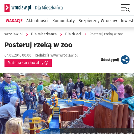
Serwis informacyjny wroclaw.pl podserwis: Dla mieszkańca
Menu
WAKACJE
Aktualności
Komunikaty
Bezpieczny Wrocław
Inwest
wroclaw.pl
Dla mieszkańca
Dla dzieci
Posteruj rzeką w zoo
Posteruj rzeką w zoo
Data publikacji:
Autor:
04.05.2016 00:00 |
Redakcja www.wroclaw.pl
artykuł
Udostępnij
Materiał archiwalny
Kliknij, aby powiększyć
Fot: Zoo Wrocław; Najmłodsi już testują model mini-rzeki