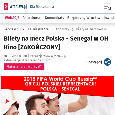
Serwis informacyjny wroclaw.pl podserwis: Dla mieszkańca
Menu
WAKACJE
Aktualności
Komunikaty
Bezpieczny Wrocław
Inwest
wroclaw.pl
Dla mieszkańca
Konkursy
Bilety na mecz Polska - S
Bilety na mecz Polska - Senegal w OH
Kino [ZAKOŃCZONY]
Data publikacji:
Autor:
18.06.2018 00:00 |
Redakcja www.wroclaw.pl
|
aktualizacja:
8 lat temu, 19.06.2018
artykuł
Udostępnij
Materiał archiwalny
Kliknij, aby powiększyć