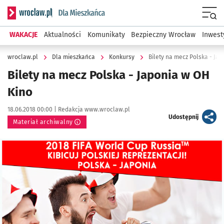
Serwis informacyjny wroclaw.pl podserwis: Dla mieszkańca
Menu
WAKACJE
Aktualności
Komunikaty
Bezpieczny Wrocław
Inwest
wroclaw.pl
Dla mieszkańca
Konkursy
Bilety na mecz Polska - Ja
Bilety na mecz Polska - Japonia w OH
Kino
Data publikacji:
Autor:
18.06.2018 00:00 |
Redakcja www.wroclaw.pl
artykuł
Udostępnij
Materiał archiwalny
Kliknij, aby powiększyć