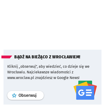
BĄDŹ NA BIEŻĄCO Z WROCŁAWIEM!
Kliknij „obserwuj”, aby wiedzieć, co dzieje się we
Wrocławiu.
Najciekawsze wiadomości z
www.wroclaw.pl znajdziesz w Google News!
profil
google news
serwisu wroclaw
Obserwuj