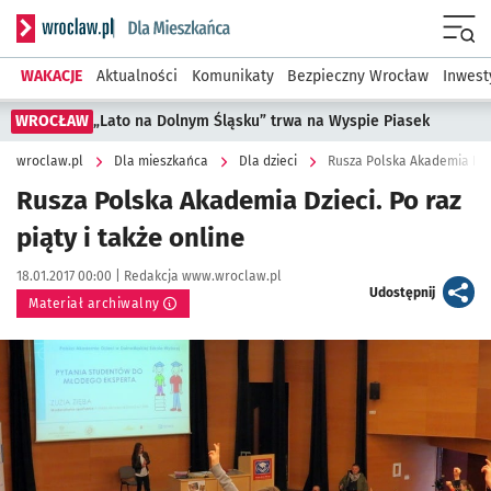
Serwis informacyjny wroclaw.pl podserwis: Dla mieszkańca
Menu
WAKACJE
Aktualności
Komunikaty
Bezpieczny Wrocław
Inwest
WROCŁAW
„Lato na Dolnym Śląsku” trwa na Wyspie Piasek
wroclaw.pl
Dla mieszkańca
Dla dzieci
Rusza Polska Akademia Dziec
Rusza Polska Akademia Dzieci. Po raz
piąty i także online
Data publikacji:
Autor:
18.01.2017 00:00 |
Redakcja www.wroclaw.pl
artykuł
Udostępnij
Materiał archiwalny
Kliknij, aby powiększyć