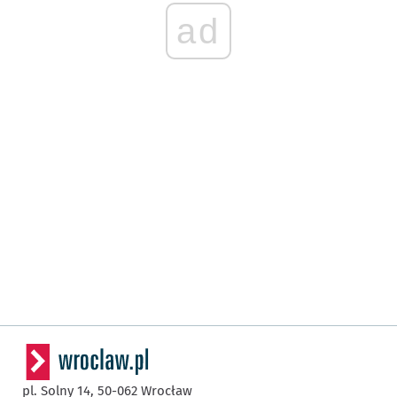
ad
pl. Solny 14,
50-062
Wrocław