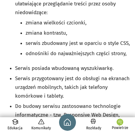
ułatwiające przeglądanie treści przez osoby
niedowidzące:
zmiana wielkości czcionki,
zmiana kontrastu,
serwis zbudowany jest w oparciu o style CSS,
odnośniki do najważniejszych części strony,
Serwis posiada wbudowaną wyszukiwarkę.
Serwis przygotowany jest do obsługi na ekranach
urządzeń mobilnych, takich jak telefony
komórkowe i tablety.
Do budowy serwisu zastosowano technologie
informatyczne - tzw. Responsive Web Design,
Strona główna - wroclaw.pl
które automatycznie dostosowują moduły strony
Powietrze
Edukacja
Komunikaty
Rozkłady
do rozdzielczości ekranu urządzenia mobilnego.