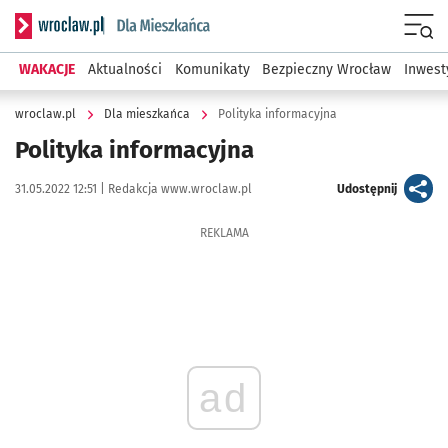
Serwis informacyjny wroclaw.pl podserwis: Dla mieszkańca
Menu
WAKACJE
Aktualności
Komunikaty
Bezpieczny Wrocław
Inwest
wroclaw.pl
Dla mieszkańca
Polityka informacyjna
Polityka informacyjna
Data publikacji:
Autor:
artykuł
31.05.2022 12:51 |
Redakcja www.wroclaw.pl
Udostępnij
REKLAMA
ad