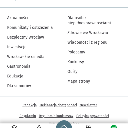
Aktualności
Dla osób z
niepełnosprawnościami
Komunikaty i ostrzeżenia
Zdrowie we Wrocławiu
Bezpieczny Wrocław
Wiadomości z regionu
Inwestycje
Polecamy
Wrocławskie osiedla
Konkursy
Gastronomia
Quizy
Edukacja
Mapa strony
Dla seniorów
Inne informacje
Redakcja
Deklaracja dostępności
Newsletter
Regulamin
Regulamin konkursów
Polityka prywatności
Strona główna - wroclaw.pl
Ustawienia cookies