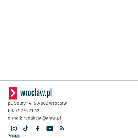
pl. Solny 14,
50-062
Wrocław
tel. 71 776 71 42
e-mail:
redakcja@araw.pl