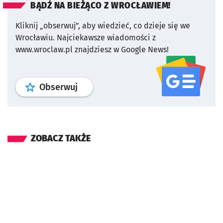
BĄDŹ NA BIEŻĄCO Z WROCŁAWIEM!
Kliknij „obserwuj”, aby wiedzieć, co dzieje się we
Wrocławiu.
Najciekawsze wiadomości z
www.wroclaw.pl znajdziesz w Google News!
profil
google news
serwisu wroclaw
Obserwuj
ZOBACZ TAKŻE