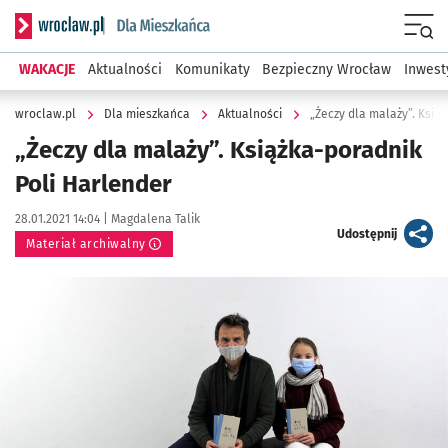
Serwis informacyjny wroclaw.pl podserwis: Dla mieszkańca
Menu
WAKACJE
Aktualności
Komunikaty
Bezpieczny Wrocław
Inwest
wroclaw.pl
Dla mieszkańca
Aktualności
„Żeczy dla malaży”. Ksią
„Żeczy dla malaży”. Książka-poradnik
Poli Harlender
Data publikacji:
Autor:
28.01.2021 14:04 |
Magdalena Talik
artykuł
Udostępnij
Materiał archiwalny
Kliknij, aby powiększyć