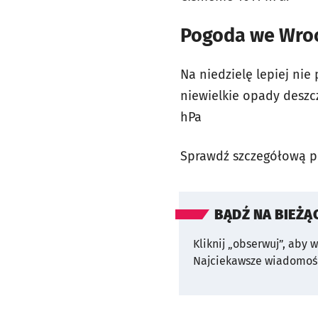
Pogoda we Wrocł
Na niedzielę lepiej ni
niewielkie opady deszcz
hPa
Sprawdź szczegółową 
BĄDŹ NA BIEŻĄ
Kliknij „obserwuj”, aby 
Najciekawsze wiadomośc