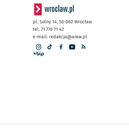
pl. Solny 14,
50-062
Wrocław
tel. 71 776 71 42
e-mail:
redakcja@araw.pl