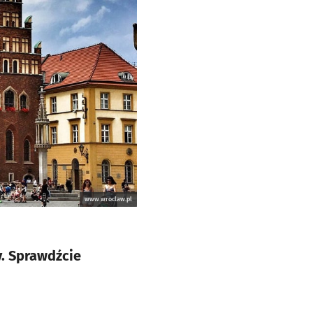
www.wroclaw.pl
. Sprawdźcie