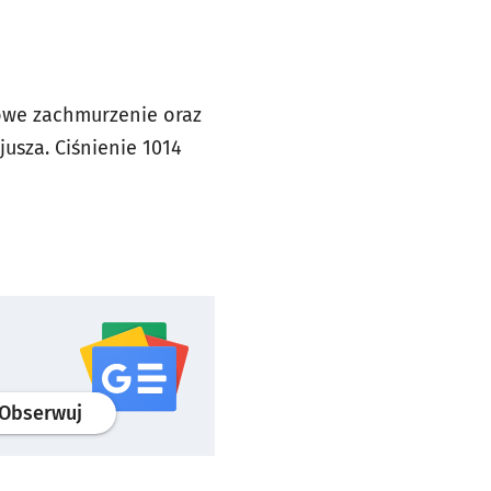
iowe zachmurzenie oraz
jusza. Ciśnienie 1014
profil
google news
serwisu wroclaw.pl
Obserwuj