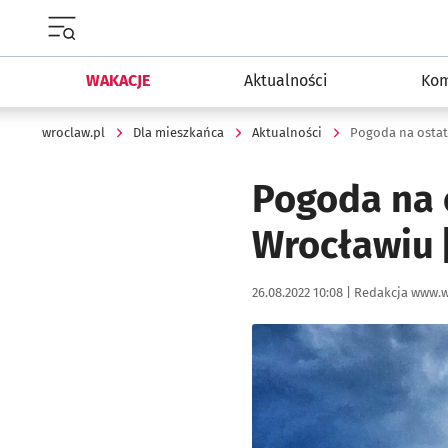
Menu główne portalu wroclaw.pl
WAKACJE
Aktualności
Kom
wroclaw.pl
Dla mieszkańca
Aktualności
Pogoda na ostat
Pogoda na 
Wrocławiu 
Data publikacji:
Autor:
26.08.2022 10:08 |
Redakcja www.w
Kliknij, aby powiększyć