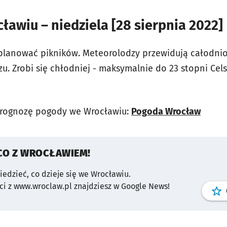
awiu – niedziela [28 sierpnia 2022]
e planować pikników. Meteorolodzy przewidują całodn
u. Zrobi się chłodniej - maksymalnie do 23 stopni Cels
prognozę pogody we Wrocławiu:
Pogoda Wrocław
CO Z WROCŁAWIEM!
wiedzieć, co dzieje się we Wrocławiu.
i z www.wroclaw.pl znajdziesz w Google News!