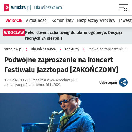
Serwis informacyjny wroclaw.pl podserwis: Dla mieszkańca
Menu
WAKACJE
Aktualności
Komunikaty
Bezpieczny Wrocław
Inwest
WROCŁAW
Rekordowa liczba uwag do planu ogólnego. Decyzja
radnych 24 sierpnia
wroclaw.pl
Dla mieszkańca
Konkursy
Podwójne zaproszenie na k
Podwójne zaproszenie na koncert
Festiwalu Jazztopad [ZAKOŃCZONY]
Data publikacji:
Autor:
13.11.2023 10:22 |
Redakcja www.wroclaw.pl
|
artykuł
Udostępnij
aktualizacja:
3 lata temu, 16.11.2023
Kliknij, aby powiększyć