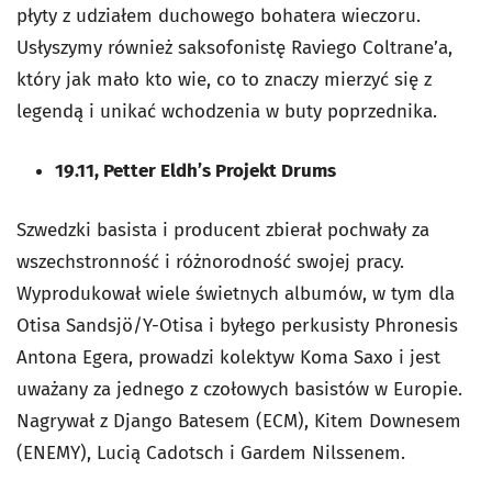
płyty z udziałem duchowego bohatera wieczoru.
Usłyszymy również saksofonistę Raviego Coltrane’a,
który jak mało kto wie, co to znaczy mierzyć się z
legendą i unikać wchodzenia w buty poprzednika.
19.11, Petter Eldh’s Projekt Drums
Szwedzki basista i producent zbierał pochwały za
wszechstronność i różnorodność swojej pracy.
Wyprodukował wiele świetnych albumów, w tym dla
Otisa Sandsjö/Y-Otisa i byłego perkusisty Phronesis
Antona Egera, prowadzi kolektyw Koma Saxo i jest
uważany za jednego z czołowych basistów w Europie.
Nagrywał z Django Batesem (ECM), Kitem Downesem
(ENEMY), Lucią Cadotsch i Gardem Nilssenem.