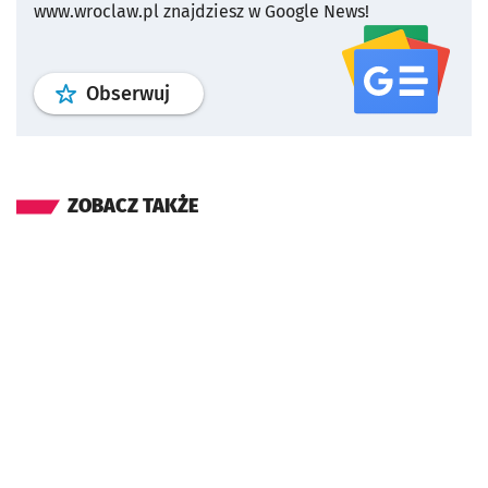
www.wroclaw.pl znajdziesz w Google News!
profil
google news
serwisu wroclaw
Obserwuj
ZOBACZ TAKŻE