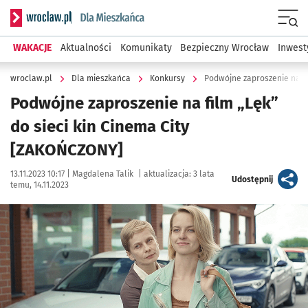
Serwis informacyjny wroclaw.pl podserwis: Dla mieszkańca
Menu
WAKACJE
Aktualności
Komunikaty
Bezpieczny Wrocław
Inwest
wroclaw.pl
Dla mieszkańca
Konkursy
Podwójne zaproszenie na fi
Podwójne zaproszenie na film „Lęk”
do sieci kin Cinema City
[ZAKOŃCZONY]
Data publikacji:
Autor:
13.11.2023 10:17 |
Magdalena Talik
|
aktualizacja:
3 lata
artykuł
Udostępnij
temu, 14.11.2023
Kliknij, aby powiększyć