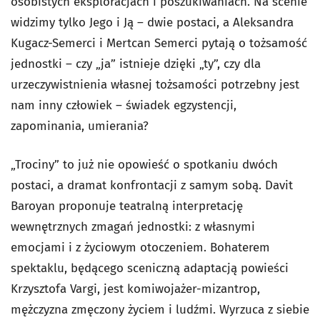
osobistych eksploracjach i poszukiwaniach. Na scenie
widzimy tylko Jego i Ją – dwie postaci, a Aleksandra
Kugacz-Semerci i Mertcan Semerci pytają o tożsamość
jednostki – czy „ja” istnieje dzięki „ty”, czy dla
urzeczywistnienia własnej tożsamości potrzebny jest
nam inny człowiek – świadek egzystencji,
zapominania, umierania?
„Trociny” to już nie opowieść o spotkaniu dwóch
postaci, a dramat konfrontacji z samym sobą. Davit
Baroyan proponuje teatralną interpretację
wewnętrznych zmagań jednostki: z własnymi
emocjami i z życiowym otoczeniem. Bohaterem
spektaklu, będącego sceniczną adaptacją powieści
Krzysztofa Vargi, jest komiwojażer-mizantrop,
mężczyzna zmęczony życiem i ludźmi. Wyrzuca z siebie