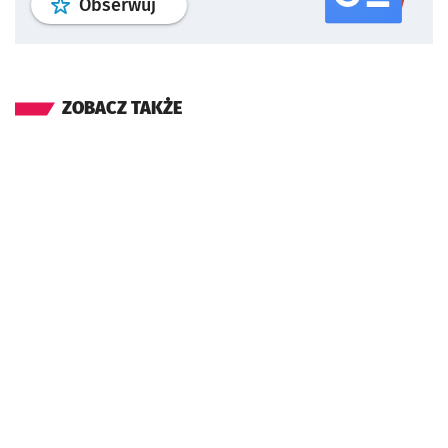
profil
google news
serwisu wroclaw
Obserwuj
ZOBACZ TAKŻE