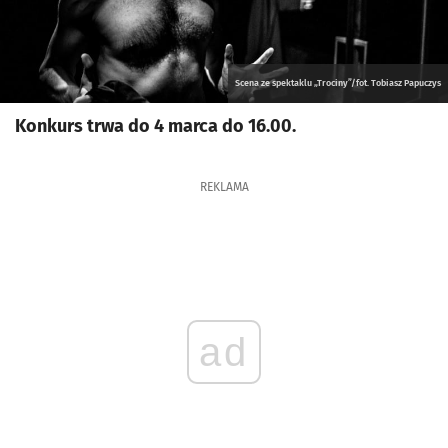
Scena ze spektaklu „Trociny”/fot. Tobiasz Papuczys
Konkurs trwa do 4 marca do 16.00.
REKLAMA
ad