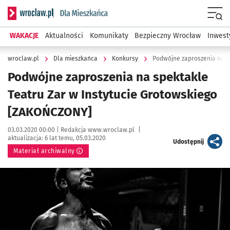
Serwis informacyjny wroclaw.pl podserwis: Dla mieszkańca
Menu
WAKACJE
Aktualności
Komunikaty
Bezpieczny Wrocław
Inwest
wroclaw.pl
Dla mieszkańca
Konkursy
Podwójne zaproszenia na spektakle
Teatru Zar w Instytucie Grotowskiego
[ZAKOŃCZONY]
Data publikacji:
Autor:
03.03.2020 00:00 |
Redakcja www.wroclaw.pl
|
aktualizacja:
6 lat temu, 05.03.2020
artykuł
Udostępnij
Materiał archiwalny
Kliknij, aby powiększyć