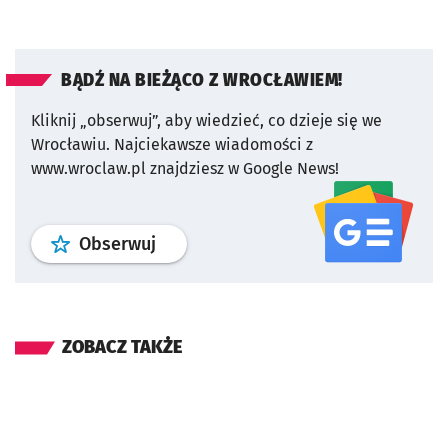
BĄDŹ NA BIEŻĄCO Z WROCŁAWIEM!
Kliknij „obserwuj”, aby wiedzieć, co dzieje się we
Wrocławiu.
Najciekawsze wiadomości z
www.wroclaw.pl znajdziesz w Google News!
profil
google news
serwisu wroclaw
Obserwuj
ZOBACZ TAKŻE