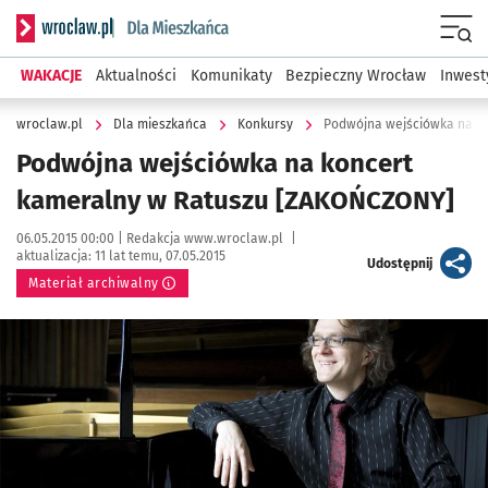
Serwis informacyjny wroclaw.pl podserwis: Dla mieszkańca
Menu
WAKACJE
Aktualności
Komunikaty
Bezpieczny Wrocław
Inwest
wroclaw.pl
Dla mieszkańca
Konkursy
Podwójna wejściówka na k
Podwójna wejściówka na koncert
kameralny w Ratuszu [ZAKOŃCZONY]
Data publikacji:
Autor:
06.05.2015 00:00 |
Redakcja www.wroclaw.pl
|
aktualizacja:
11 lat temu, 07.05.2015
artykuł
Udostępnij
Materiał archiwalny
Kliknij, aby powiększyć