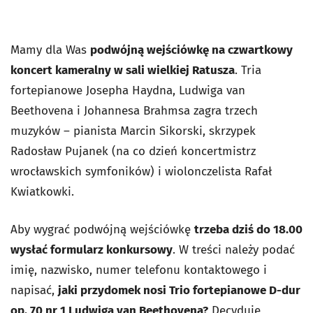
Mamy dla Was
podwójną wejściówkę na czwartkowy
koncert kameralny w sali wielkiej Ratusza
. Tria
fortepianowe Josepha Haydna, Ludwiga van
Beethovena i Johannesa Brahmsa zagra trzech
muzyków – pianista Marcin Sikorski, skrzypek
Radosław Pujanek (na co dzień koncertmistrz
wrocławskich symfoników) i wiolonczelista Rafał
Kwiatkowki.
Aby wygrać podwójną wejściówkę
trzeba dziś do 18.00
wysłać formularz konkursowy
. W treści należy podać
imię, nazwisko, numer telefonu kontaktowego i
napisać,
jaki przydomek nosi Trio fortepianowe D-dur
op. 70 nr 1 Ludwiga van Beethovena?
Decyduje