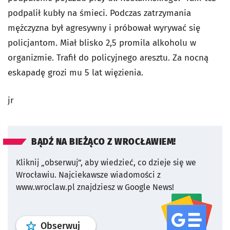
podpalił kubły na śmieci. Podczas zatrzymania
mężczyzna był agresywny i próbował wyrywać się
policjantom. Miał blisko 2,5 promila alkoholu w
organizmie. Trafił do policyjnego aresztu. Za nocną
eskapadę grozi mu 5 lat więzienia.
jr
BĄDŹ NA BIEŻĄCO Z WROCŁAWIEM!
Kliknij „obserwuj”, aby wiedzieć, co dzieje się we
Wrocławiu.
Najciekawsze wiadomości z
www.wroclaw.pl znajdziesz w Google News!
profil
google news
serwisu wroclaw
Obserwuj