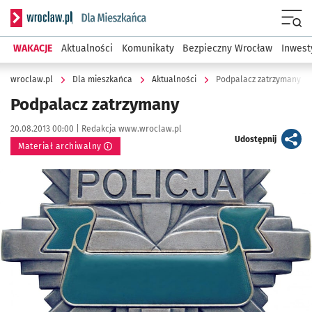
Serwis informacyjny wroclaw.pl podserwis: Dla mieszkańca
Menu
WAKACJE
Aktualności
Komunikaty
Bezpieczny Wrocław
Inwest
wroclaw.pl
Dla mieszkańca
Aktualności
Podpalacz zatrzymany
Podpalacz zatrzymany
Data publikacji:
Autor:
20.08.2013 00:00 |
Redakcja www.wroclaw.pl
artykuł
Udostępnij
Materiał archiwalny
Kliknij, aby powiększyć