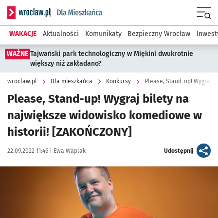
Serwis informacyjny wroclaw.pl podserwis: Dla mieszkańca
Menu
WAKACJE
Aktualności
Komunikaty
Bezpieczny Wrocław
Inwest
WAŻNE
Tajwański park technologiczny w Miękini dwukrotnie
większy niż zakładano?
wroclaw.pl
Dla mieszkańca
Konkursy
Please, Stand-up! Wygraj bilety na
największe widowisko komediowe w
historii! [ZAKOŃCZONY]
Data publikacji:
Autor:
artykuł
22.09.2022 11:46 |
Ewa Waplak
Udostępnij
Kliknij, aby powiększyć