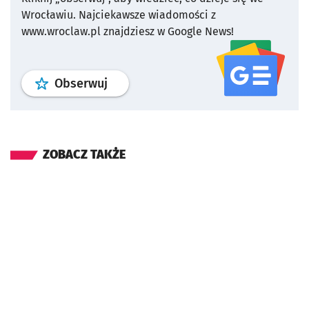
Wrocławiu.
Najciekawsze wiadomości z
www.wroclaw.pl znajdziesz w Google News!
profil
google news
serwisu wroclaw
Obserwuj
ZOBACZ TAKŻE