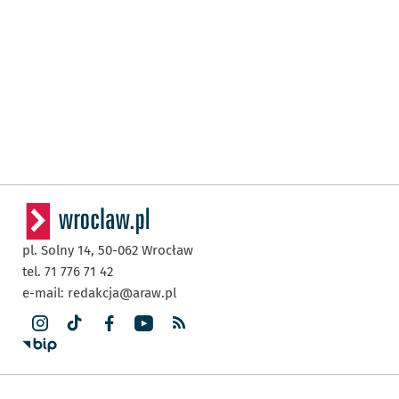
pl. Solny 14,
50-062
Wrocław
tel. 71 776 71 42
e-mail:
redakcja@araw.pl