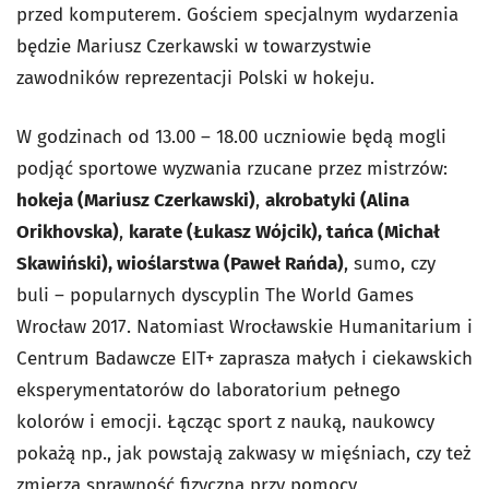
przed komputerem. Gościem specjalnym wydarzenia
będzie Mariusz Czerkawski w towarzystwie
zawodników reprezentacji Polski w hokeju.
W godzinach od 13.00 – 18.00 uczniowie będą mogli
podjąć sportowe wyzwania rzucane przez mistrzów:
hokeja (Mariusz Czerkawski)
,
akrobatyki (Alina
Orikhovska)
,
karate (Łukasz Wójcik), tańca (Michał
Skawiński), wioślarstwa (Paweł Rańda)
, sumo, czy
buli – popularnych dyscyplin The World Games
Wrocław 2017. Natomiast Wrocławskie Humanitarium i
Centrum Badawcze EIT+ zaprasza małych i ciekawskich
eksperymentatorów do laboratorium pełnego
kolorów i emocji. Łącząc sport z nauką, naukowcy
pokażą np., jak powstają zakwasy w mięśniach, czy też
zmierzą sprawność fizyczną przy pomocy