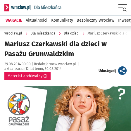
Serwis informacyjny wroclaw.pl podserwis: Dla mieszkańca
Menu
WAKACJE
Aktualności
Komunikaty
Bezpieczny Wrocław
Inwest
wroclaw.pl
Dla mieszkańca
Dla dzieci
Mariusz Czerkawski dla dz
Mariusz Czerkawski dla dzieci w
Pasażu Grunwaldzkim
Data publikacji:
Autor:
29.08.2014 00:00 |
Redakcja www.wroclaw.pl
|
aktualizacja:
12 lat temu, 30.08.2014
artykuł
Udostępnij
Materiał archiwalny
Kliknij, aby powiększyć