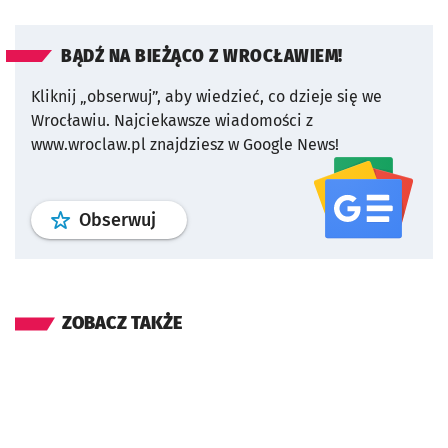
BĄDŹ NA BIEŻĄCO Z WROCŁAWIEM!
Kliknij „obserwuj”, aby wiedzieć, co dzieje się we
Wrocławiu.
Najciekawsze wiadomości z
www.wroclaw.pl znajdziesz w Google News!
profil
google news
serwisu wroclaw
Obserwuj
ZOBACZ TAKŻE