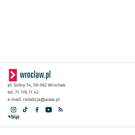
pl. Solny 14,
50-062
Wrocław
tel. 71 776 71 42
e-mail:
redakcja@araw.pl