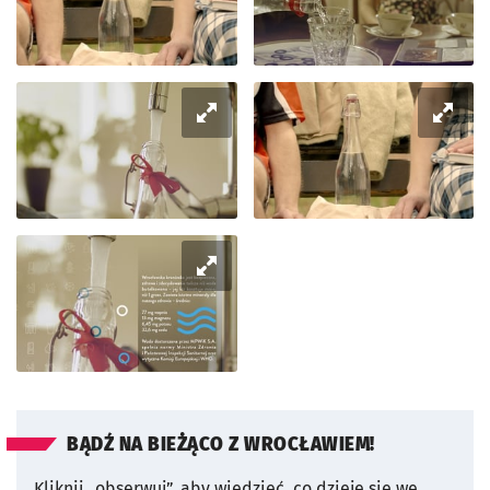
BĄDŹ NA BIEŻĄCO Z WROCŁAWIEM!
Kliknij „obserwuj”, aby wiedzieć, co dzieje się we