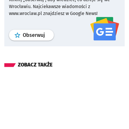
Wrocławiu.
Najciekawsze wiadomości z
www.wroclaw.pl znajdziesz w Google News!
profil
google news
serwisu wroclaw
Obserwuj
ZOBACZ TAKŻE