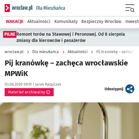
Serwis informacyjny wroclaw.pl podserwis: Dla mieszkańca
Menu
WAKACJE
Aktualności
Komunikaty
Bezpieczny Wrocław
Inwest
PILNE
Remont torów na Stawowej i Peronowej. Od 8 sierpnia
zmiany dla kierowców i pasażerów
wroclaw.pl
Dla mieszkańca
Aktualności
Pij kranówkę – zachęca 
Pij kranówkę – zachęca wrocławskie
MPWiK
Data publikacji:
Autor:
03.06.2020 09:51 |
Jarek Ratajczak
artykuł
Udostępnij
Materiał archiwalny
Kliknij, aby powiększyć