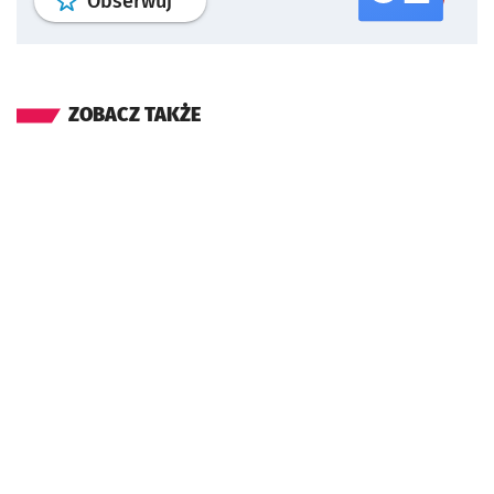
profil
google news
serwisu wroclaw
Obserwuj
ZOBACZ TAKŻE