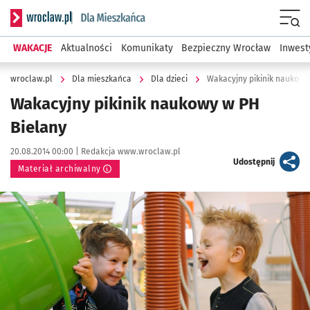
Serwis informacyjny wroclaw.pl podserwis: Dla mieszkańca
Menu
WAKACJE
Aktualności
Komunikaty
Bezpieczny Wrocław
Inwest
wroclaw.pl
Dla mieszkańca
Dla dzieci
Wakacyjny pikinik naukowy
Wakacyjny pikinik naukowy w PH
Bielany
Data publikacji:
Autor:
20.08.2014 00:00 |
Redakcja www.wroclaw.pl
artykuł
Udostępnij
Materiał archiwalny
Kliknij, aby powiększyć