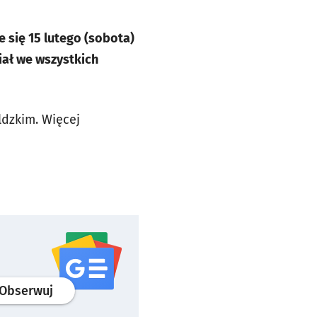
 się 15 lutego (sobota)
iał we wszystkich
ldzkim. Więcej
profil
google news
serwisu wroclaw.pl
Obserwuj