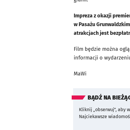
Impreza z okazji premie
w Pasażu Grunwaldzkim w
atrakcjach jest bezpłat
Film będzie można oglą
informacji o wydarzeni
MaWi
BĄDŹ NA BIEŻĄ
Kliknij „obserwuj”, aby 
Najciekawsze wiadomośc