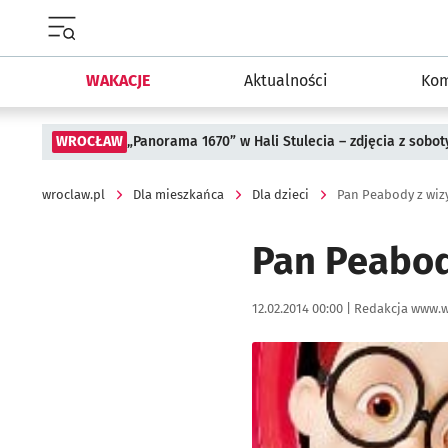
Menu główne portalu wroclaw.pl
WAKACJE
Aktualności
Kom
WROCŁAW
„Panorama 1670” w Hali Stulecia – zdjęcia z sobot
wroclaw.pl
Dla mieszkańca
Dla dzieci
Pan Peabody z wiz
Pan Peabod
Data publikacji:
Autor:
12.02.2014 00:00 |
Redakcja www.w
Kliknij, aby powiększyć