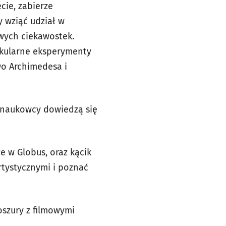
cie, zabierze
 wziąć udział w
owych ciekawostek.
akularne eksperymenty
wo Archimedesa i
i naukowcy dowiedzą się
e w Globus, oraz kącik
rtystycznymi i poznać
oszury z filmowymi