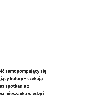
obić samopompujący się
ający kolory
– czekają
as spotkania z
a mieszanka wiedzy i