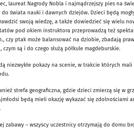
c, laureat Nagrody Nobla i najmądrzejszy pies na świe
do świata nauki i dawnych dziejów. Dzieci będą mogły
prawdzić swoją wiedzę, a także dowiedzieć się wielu n
tatów pod okiem instruktora przeprowadzą też spekt
., czy ptak może balansować na dziobie, zbadają pra
ą, czym są i do czego służą półkule magdeburskie.
ą niezwykłe pokazy na scenie, w trakcie których mal
odu.
ież strefa geograficzna, gdzie dzieci zmierzą się w grz
ajmłodsi będą mieli okazję wykazać się zdolnościami a
.
ej zabawy – wszyscy uczestnicy otrzymają do domu br