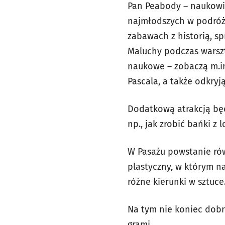
Pan Peabody – naukowie
najmłodszych w podróż 
zabawach z historią, s
Maluchy podczas warsz
naukowe – zobaczą m.in
Pascala, a także odkryj
Dodatkową atrakcją będ
np., jak zrobić bańki z l
W Pasażu powstanie równ
plastyczny, w którym n
różne kierunki w sztuce
Na tym nie koniec dobr
grami.