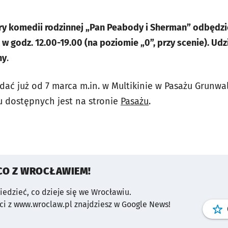
ry komedii rodzinnej „Pan Peabody i Sherman” odbędzie
 godz. 12.00-19.00 (na poziomie „0”, przy scenie). Udz
ny
.
dać już od 7 marca m.in. w Multikinie w Pasażu Grunwa
u dostępnych jest na stronie
Pasażu
.
CO Z WROCŁAWIEM!
wiedzieć, co dzieje się we Wrocławiu.
i z www.wroclaw.pl znajdziesz w Google News!