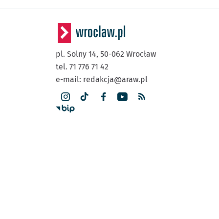
pl. Solny 14,
50-062
Wrocław
tel. 71 776 71 42
e-mail:
redakcja@araw.pl