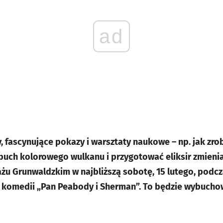
ad
, fascynujące pokazy i warsztaty naukowe
– np.
jak zr
ch kolorowego wulkanu i przygotować eliksir zmieni
żu Grunwaldzkim w najbliższą sobotę, 15 lutego, podcz
komedii „Pan Peabody i Sherman”. To będzie wybuchow