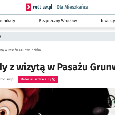
Serwis informacyjny wroclaw.pl podserwis: Dla
unikaty
Bezpieczny Wrocław
Inwesty
y
ytą w Pasażu Grunwaldzkim
y z wizytą w Pasażu Grun
roclaw.pl
Materiał archiwalny