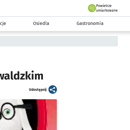
Powietrze
we Wrocławiu
 mieszkańca
umiarkowane
cje
Osiedla
Gastronomia
waldzkim
artykuł
Udostępnij