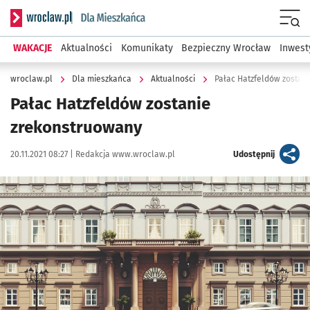
Serwis informacyjny wroclaw.pl podserwis: Dla mieszkańca
Menu
WAKACJE
Aktualności
Komunikaty
Bezpieczny Wrocław
Inwest
wroclaw.pl
Dla mieszkańca
Aktualności
Pałac Hatzfeldów zostan
Pałac Hatzfeldów zostanie
zrekonstruowany
Data publikacji:
Autor:
artykuł
20.11.2021 08:27 |
Redakcja www.wroclaw.pl
Udostępnij
Kliknij, aby powiększyć