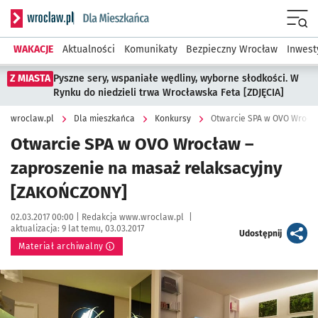
Serwis informacyjny wroclaw.pl podserwis: Dla mieszkańca
Menu
WAKACJE
Aktualności
Komunikaty
Bezpieczny Wrocław
Inwest
Z MIASTA
Pyszne sery, wspaniałe wędliny, wyborne słodkości. W
Rynku do niedzieli trwa Wrocławska Feta [ZDJĘCIA]
wroclaw.pl
Dla mieszkańca
Konkursy
Otwarcie SPA w OVO Wrocła
Otwarcie SPA w OVO Wrocław –
zaproszenie na masaż relaksacyjny
[ZAKOŃCZONY]
Data publikacji:
Autor:
02.03.2017 00:00 |
Redakcja www.wroclaw.pl
|
aktualizacja:
9 lat temu, 03.03.2017
artykuł
Udostępnij
Materiał archiwalny
Kliknij, aby powiększyć