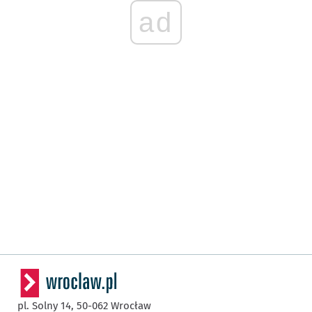
ad
pl. Solny 14,
50-062
Wrocław