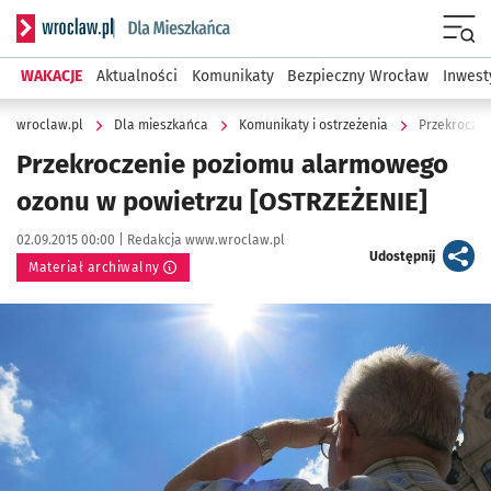
Serwis informacyjny wroclaw.pl podserwis: Dla mieszkańca
Menu
WAKACJE
Aktualności
Komunikaty
Bezpieczny Wrocław
Inwest
wroclaw.pl
Dla mieszkańca
Komunikaty i ostrzeżenia
Przekroczen
Przekroczenie poziomu alarmowego
ozonu w powietrzu [OSTRZEŻENIE]
Data publikacji:
Autor:
02.09.2015 00:00 |
Redakcja www.wroclaw.pl
artykuł
Udostępnij
Materiał archiwalny
Kliknij, aby powiększyć