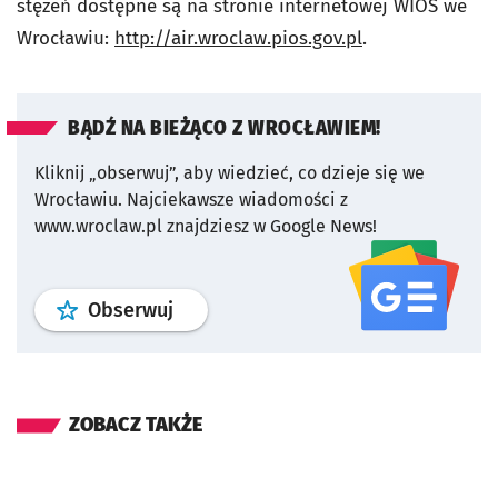
stężeń dostępne są na stronie internetowej WIOŚ we
Wrocławiu:
http://air.wroclaw.pios.gov.pl
.
BĄDŹ NA BIEŻĄCO Z WROCŁAWIEM!
Kliknij „obserwuj”, aby wiedzieć, co dzieje się we
Wrocławiu.
Najciekawsze wiadomości z
www.wroclaw.pl znajdziesz w Google News!
profil
google news
serwisu wroclaw
Obserwuj
ZOBACZ TAKŻE