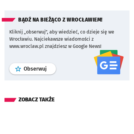
BĄDŹ NA BIEŻĄCO Z WROCŁAWIEM!
Kliknij „obserwuj”, aby wiedzieć, co dzieje się we
Wrocławiu.
Najciekawsze wiadomości z
www.wroclaw.pl znajdziesz w Google News!
profil
google news
serwisu wroclaw
Obserwuj
ZOBACZ TAKŻE