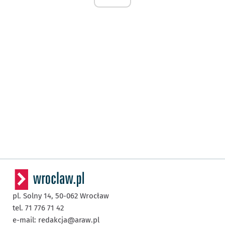
pl. Solny 14,
50-062
Wrocław
tel. 71 776 71 42
e-mail:
redakcja@araw.pl