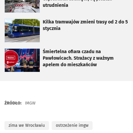
utrudnienia
otworzy się w nowej karcie
Kilka tramwajów zmieni trasy od 2 do 5
stycznia
otworzy się w nowej karcie
Śmiertelna ofiara czadu na
Pawłowicach. Strażacy z ważnym
apelem do mieszkańców
ŹRÓDŁO:
IMGW
zima we Wrocławiu
ostrzeżenie imgw