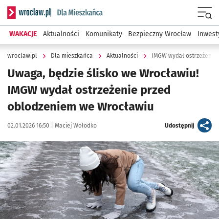
Serwis informacyjny wroclaw.pl podserwis: Dla mieszkańca
Menu
WAKACJE
Aktualności
Komunikaty
Bezpieczny Wrocław
Inwest
wroclaw.pl
Dla mieszkańca
Aktualności
IMGW wydał ostrzeżenie
Uwaga, będzie ślisko we Wrocławiu!
IMGW wydał ostrzeżenie przed
oblodzeniem we Wrocławiu
Data publikacji:
Autor:
artykuł
02.01.2026 16:50 |
Maciej Wołodko
Udostępnij
Kliknij, aby powiększyć