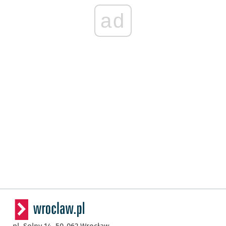
ad
pl. Solny 14,
50-062
Wrocław