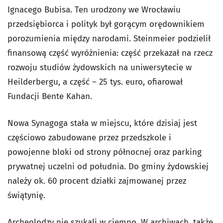
Ignacego Bubisa. Ten urodzony we Wrocławiu
przedsiębiorca i polityk był gorącym orędownikiem
porozumienia między narodami. Steinmeier podzielił
finansową część wyróżnienia: część przekazał na rzecz
rozwoju studiów żydowskich na uniwersytecie w
Heilderbergu, a część – 25 tys. euro, ofiarował
Fundacji Bente Kahan.
Nowa Synagoga stała w miejscu, które dzisiaj jest
częściowo zabudowane przez przedszkole i
powojenne bloki od strony północnej oraz parking
prywatnej uczelni od południa. Do gminy żydowskiej
należy ok. 60 procent działki zajmowanej przez
świątynię.
Archeolodzy nie szukali w ciemno. W archiwach, także