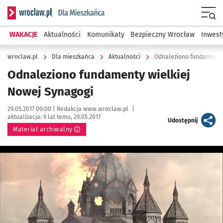
Serwis informacyjny wroclaw.pl podserwis: Dla mieszkańca
Menu
WAKACJE
Aktualności
Komunikaty
Bezpieczny Wrocław
Inwest
wroclaw.pl
Dla mieszkańca
Aktualności
Odnaleziono fundamenty 
Odnaleziono fundamenty wielkiej
Nowej Synagogi
Data publikacji:
Autor:
29.05.2017 00:00 |
Redakcja www.wroclaw.pl
|
aktualizacja:
9 lat temu, 29.05.2017
artykuł
Udostępnij
Materiał archiwalny
Kliknij, aby powiększyć