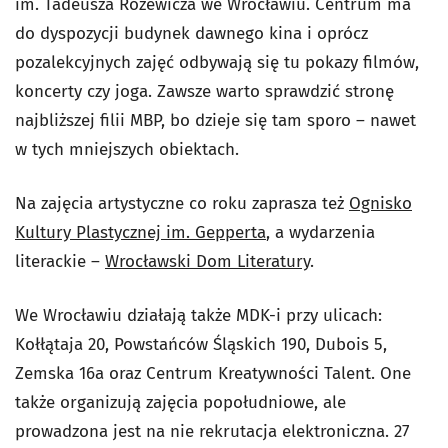
im. Tadeusza Różewicza we Wrocławiu. Centrum ma
do dyspozycji budynek dawnego kina i oprócz
pozalekcyjnych zajęć odbywają się tu pokazy filmów,
koncerty czy joga. Zawsze warto sprawdzić stronę
najbliższej filii MBP, bo dzieje się tam sporo – nawet
w tych mniejszych obiektach.
Na zajęcia artystyczne co roku zaprasza też
Ognisko
Kultury Plastycznej im. Gepperta
, a wydarzenia
literackie –
Wrocławski Dom Literatury
.
We Wrocławiu działają także MDK-i przy ulicach:
Kołłątaja 20, Powstańców Śląskich 190, Dubois 5,
Zemska 16a oraz Centrum Kreatywności Talent. One
także organizują zajęcia popołudniowe, ale
prowadzona jest na nie rekrutacja elektroniczna. 27