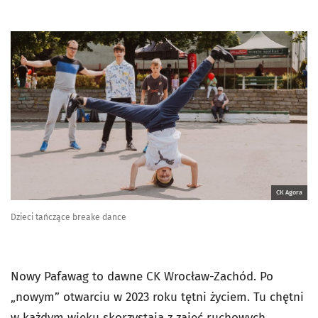
CK Agora
Dzieci tańczące breake dance
Nowy Pafawag to dawne CK Wrocław-Zachód. Po
„nowym” otwarciu w 2023 roku tętni życiem. Tu chętni
w każdym wieku skorzystają z zajęć ruchowych,