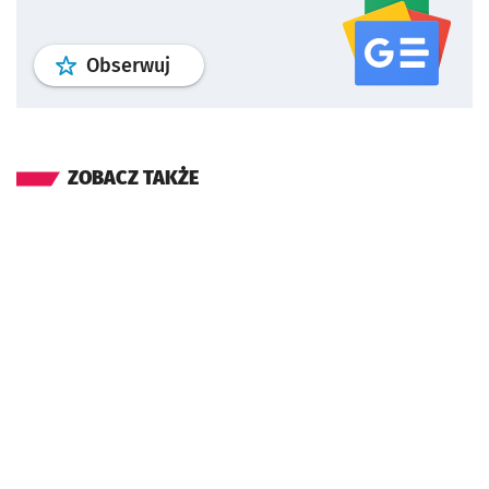
profil
google news
serwisu wroclaw
Obserwuj
ZOBACZ TAKŻE