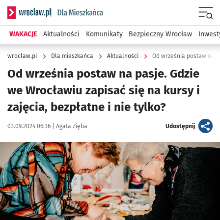
Serwis informacyjny wroclaw.pl podserwis: Dla mieszkańca
Menu
WAKACJE
Aktualności
Komunikaty
Bezpieczny Wrocław
Inwest
wroclaw.pl
Dla mieszkańca
Aktualności
Od września postaw na pa
Od września postaw na pasje. Gdzie
we Wrocławiu zapisać się na kursy i
zajęcia, bezpłatne i nie tylko?
Data publikacji:
Autor:
artykuł
03.09.2024 06:36 |
Agata Zięba
Udostępnij
Kliknij, aby powiększyć