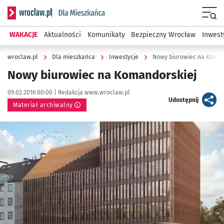
Serwis informacyjny wroclaw.pl podserwis: Dla mieszkańca
Menu
WAKACJE
Aktualności
Komunikaty
Bezpieczny Wrocław
Inwest
wroclaw.pl
Dla mieszkańca
Inwestycje
Nowy biurowiec na Koman
Nowy biurowiec na Komandorskiej
Data publikacji:
Autor:
09.02.2016 00:00 |
Redakcja www.wroclaw.pl
artykuł
Udostępnij
Materiał archiwalny
Kliknij, aby powiększyć