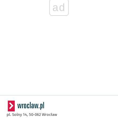
ad
pl. Solny 14,
50-062
Wrocław