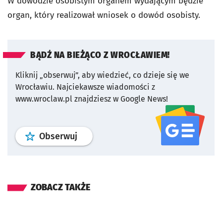
W dowodzie osobistym organem wydającym będzie
organ, który realizował wniosek o dowód osobisty.
BĄDŹ NA BIEŻĄCO Z WROCŁAWIEM!
Kliknij „obserwuj”, aby wiedzieć, co dzieje się we
Wrocławiu.
Najciekawsze wiadomości z
www.wroclaw.pl znajdziesz w Google News!
profil
google news
serwisu wroclaw
Obserwuj
ZOBACZ TAKŻE