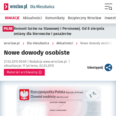
Serwis informacyjny wroclaw.pl podserwis: Dla mieszkańca
Menu
WAKACJE
Aktualności
Komunikaty
Bezpieczny Wrocław
Inwest
PILNE
Remont torów na Stawowej i Peronowej. Od 8 sierpnia
zmiany dla kierowców i pasażerów
wroclaw.pl
Dla mieszkańca
Aktualności
Nowe dowody osobiste
Nowe dowody osobiste
Data publikacji:
Autor:
27.02.2015 00:00 |
Redakcja www.wroclaw.pl
|
aktualizacja:
11 lat temu, 02.03.2015
artykuł
Udostępnij
Materiał archiwalny
Kliknij, aby powiększyć