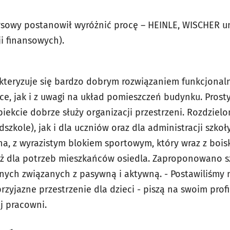
owy postanowił wyróżnić procę – HEINLE, WISCHER u
cji finansowych).
akteryzuje się bardzo dobrym rozwiązaniem funkcjona
ce, jak i z uwagi na układ pomieszczeń budynku. Prost
kcie dobrze służy organizacji przestrzeni. Rozdziel
szkole), jak i dla uczniów oraz dla administracji szkoł
mna, z wyrazistym blokiem sportowym, który wraz z boi
ż dla potrzeb mieszkańców osiedla. Zaproponowano sz
nych związanych z pasywną i aktywną. - Postawiliśmy 
przyjazne przestrzenie dla dzieci - piszą na swoim pro
ej pracowni.