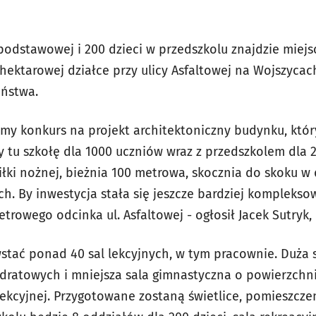
podstawowej i 200 dzieci w przedszkolu znajdzie miej
hektarowej działce przy ulicy Asfaltowej na Wojszycac
aństwa.
śmy konkurs na projekt architektoniczny budynku, któ
tu szkołę dla 1000 uczniów wraz z przedszkolem dla 20
łki nożnej, bieżnia 100 metrowa, skocznia do skoku w 
ch. By inwestycja stała się jeszcze bardziej komplekso
rowego odcinka ul. Asfaltowej - ogłosił Jacek Sutryk
tać ponad 40 sal lekcyjnych, w tym pracownie. Duża 
ratowych i mniejsza sala gimnastyczna o powierzchni
rekcyjnej. Przygotowane zostaną świetlice, pomieszcze