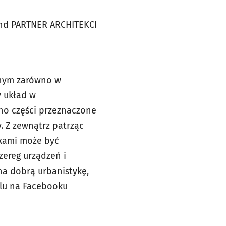
nd PARTNER ARCHITEKCI
lnym zarówno w
y układ w
ono części przeznaczone
y. Z zewnątrz patrząc
skami może być
ereg urządzeń i
na dobrą urbanistykę,
filu na Facebooku