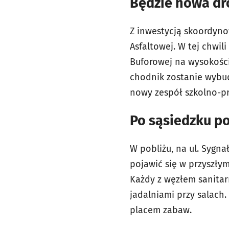
Będzie nowa dr
Z inwestycją skoordyno
Asfaltowej. W tej chwil
Buforowej na wysokości
chodnik zostanie wybud
nowy zespół szkolno-pr
Po sąsiedzku p
W pobliżu, na ul. Sygna
pojawić się w przyszły
Każdy z węzłem sanitar
jadalniami przy salach.
placem zabaw.