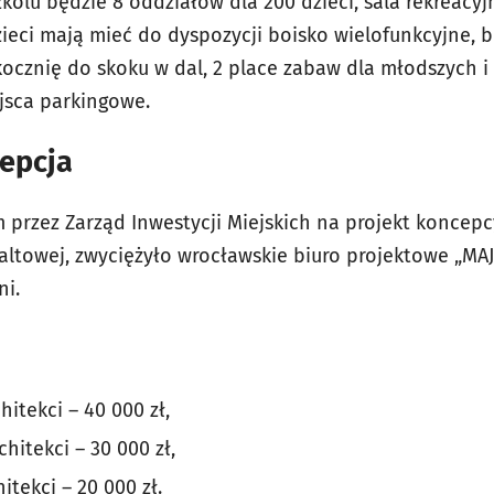
olu będzie 8 oddziałów dla 200 dzieci, sala rekreacyj
zieci mają mieć do dyspozycji boisko wielofunkcyjne, b
ocznię do skoku w dal, 2 place zabaw dla młodszych i s
jsca parkingowe.
epcja
 przez Zarząd Inwestycji Miejskich na projekt koncepc
altowej, zwyciężyło wrocławskie biuro projektowe „MAJ
wni.
hitekci – 40 000 zł,
chitekci – 30 000 zł,
hitekci – 20 000 zł.