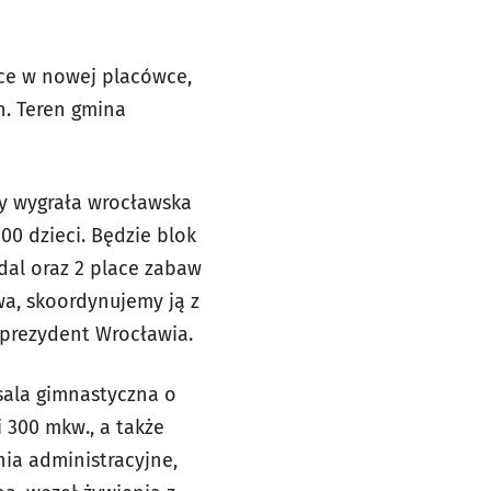
sce w nowej placówce,
h. Teren gmina
ry wygrała wrocławska
0 dzieci. Będzie blok
dal oraz 2 place zabaw
wa, skoordynujemy ją z
, prezydent Wrocławia.
sala gimnastyczna o
 300 mkw., a także
nia administracyjne,