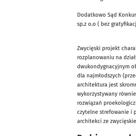
Dodatkowo Sąd Konkurs
sp.z o.o ( bez gratyfika
Zwycięski projekt char
rozplanowaniu na dział
dwukondygnacyjnym obie
dla najmłodszych (przed
architektura jest skro
wykorzystywany równie
rozwiązań proekologicz
czytelne strefowanie i 
architekci ze zwycięski