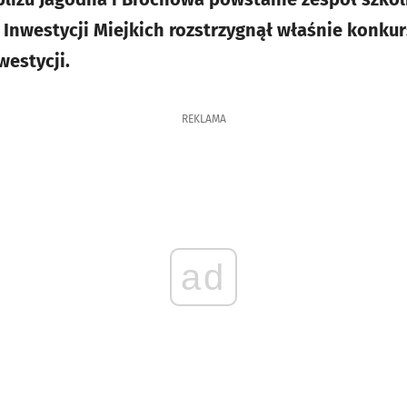
 Inwestycji Miejkich rozstrzygnął właśnie konku
westycji.
REKLAMA
ad