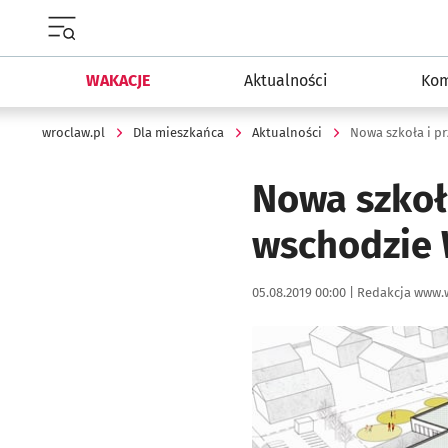
Menu główne portalu wroclaw.pl
WAKACJE
Aktualności
Kom
wroclaw.pl
Dla mieszkańca
Aktualności
Nowa szkoł
wschodzie 
Data publikacji:
Autor:
05.08.2019 00:00 |
Redakcja www.
Kliknij, aby powiększyć