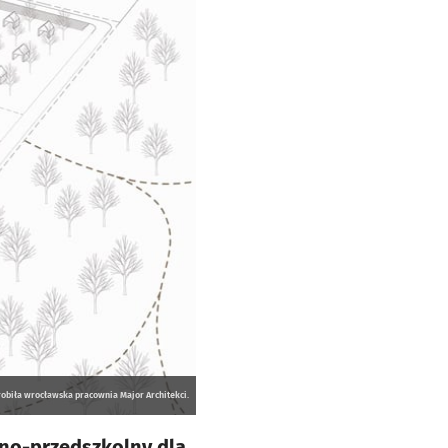
robiła wrocławska pracownia Major Architekci.
lno-przedszkolny dla