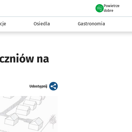
Powietrze
we Wrocławiu
 mieszkańca
dobre
cje
Osiedla
Gastronomia
uczniów na
artykuł
Udostępnij