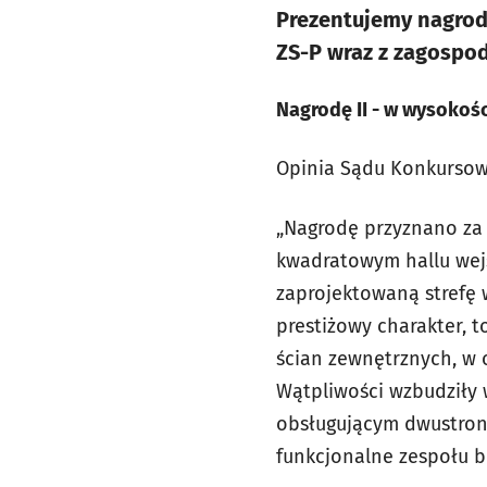
Prezentujemy nagrod
ZS-P wraz z zagospod
Nagrodę II - w wysokośc
Opinia Sądu Konkursow
„Nagrodę przyznano za
kwadratowym hallu wejś
zaprojektowaną strefę w
prestiżowy charakter, t
ścian zewnętrznych, w 
Wątpliwości wzbudziły w
obsługującym dwustron
funkcjonalne zespołu bo