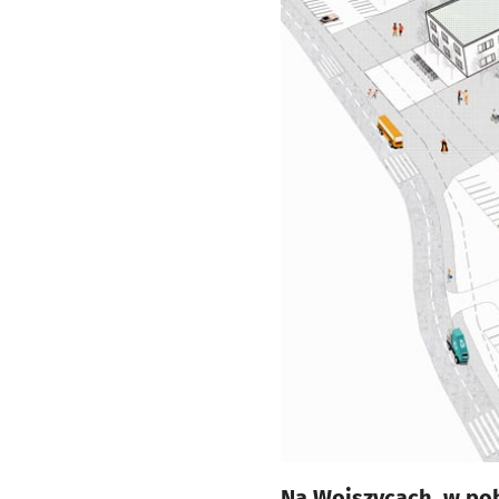
Na Wojszycach, w pob