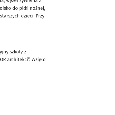
na, węzeł żywienia z
oisko do piłki nożnej,
tarszych dzieci. Przy
yjny szkoły z
OR architekci”. Wzięło