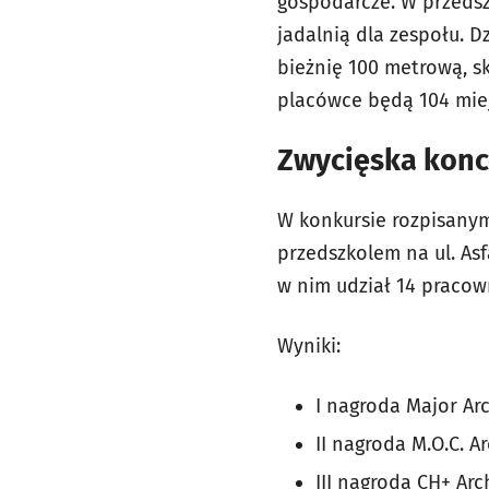
gospodarcze. W przedszk
jadalnią dla zespołu. D
bieżnię 100 metrową, sk
placówce będą 104 mie
Zwycięska konc
W konkursie rozpisanym
przedszkolem na ul. Asf
w nim udział 14 praco
Wyniki:
I nagroda Major Arc
II nagroda M.O.C. Ar
III nagroda CH+ Arc