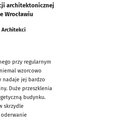
i architektonicznej
we Wrocławiu
 Architekci
nego przy regularnym
ł niemal wzorcowo
y nadaje jej bardzo
jny. Duże przeszklenia
rgetyczną budynku.
w skrzydle
ł oderwanie