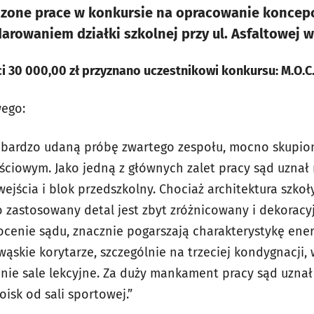
zone prace w konkursie na opracowanie koncepcj
arowaniem działki szkolnej przy ul. Asfaltowej 
i 30 000,00 zł przyznano uczestnikowi konkursu: M.O.C.
ego:
 bardzo udaną próbę zwartego zespołu, mocno skupio
ciowym. Jako jedną z głównych zalet pracy sąd uzna
ejścia i blok przedszkolny. Chociaż architektura szkoł
o zastosowany detal jest zbyt zróżnicowany i dekoracy
ocenie sądu, znacznie pogarszają charakterystykę ene
ąskie korytarze, szczególnie na trzeciej kondygnacji, 
nie sale lekcyjne. Za duży mankament pracy sąd uzna
isk od sali sportowej.”