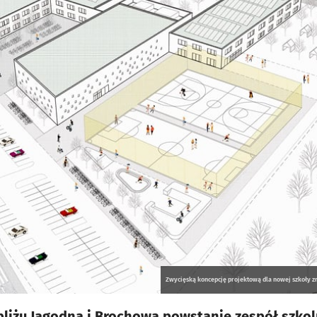
Zwycięską koncepcję projektową dla nowej szkoły z
liżu Jagodna i Brochowa powstanie zespół szko