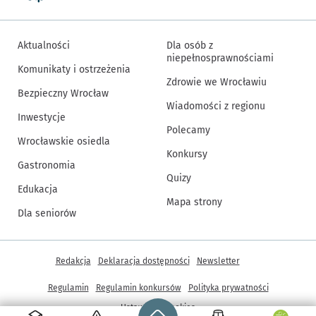
Aktualności
Dla osób z
niepełnosprawnościami
Komunikaty i ostrzeżenia
Zdrowie we Wrocławiu
Bezpieczny Wrocław
Wiadomości z regionu
Inwestycje
Polecamy
Wrocławskie osiedla
Konkursy
Gastronomia
Quizy
Edukacja
Mapa strony
Dla seniorów
Inne informacje
Redakcja
Deklaracja dostępności
Newsletter
Regulamin
Regulamin konkursów
Polityka prywatności
Strona główna - wroclaw.pl
Ustawienia cookies