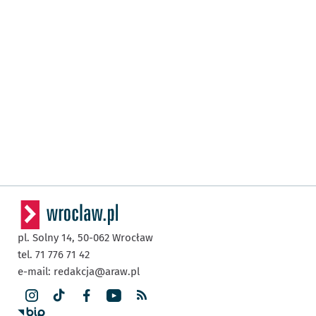
pl. Solny 14,
50-062
Wrocław
tel. 71 776 71 42
e-mail:
redakcja@araw.pl