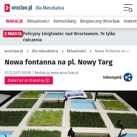
Serwis informacyjny wroclaw.pl podserwis: Dla mieszkańca
Menu
WAKACJE
Aktualności
Komunikaty
Bezpieczny Wrocław
Inwest
Z MIASTA
Policyjny śmigłowiec nad Wrocławiem. To tylko
ćwiczenia
wroclaw.pl
Dla mieszkańca
Aktualności
Nowa fontanna na pl. No
Nowa fontanna na pl. Nowy Targ
Data publikacji:
Autor:
03.12.2013 00:00 |
Redakcja www.wroclaw.pl
artykuł
Udostępnij
Materiał archiwalny
Kliknij, aby powiększyć