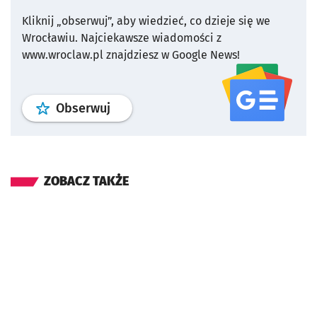
Kliknij „obserwuj”, aby wiedzieć, co dzieje się we
Wrocławiu.
Najciekawsze wiadomości z
www.wroclaw.pl znajdziesz w Google News!
profil
google news
serwisu wroclaw
Obserwuj
ZOBACZ TAKŻE